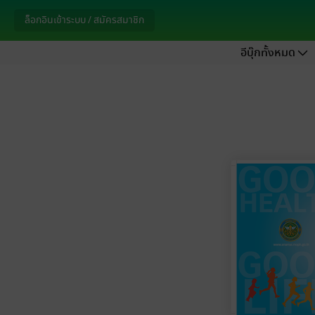
ล็อกอินเข้าระบบ / สมัครสมาชิก
อีบุ๊กทั้งหมด