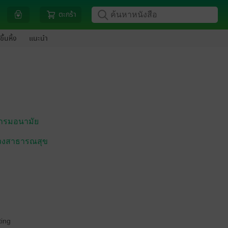
ตะกร้า
ขึ้นหิ้ง
แนะนำ
กรมอนามัย
วงสาธารณสุข
ing