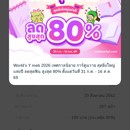
เนื้อหาที่หลากหลาย ท้าท้ายความรู้ความสามารถ และ
ความคิดของน้องๆ อีกทั้งครอบคลุมและตรงตาม
วัตถุประสงค์ที่แท้จริงของข้อสอบ 7 วิชาสามัญภาษา
อังกฤษ ซึ่งประกอบเนื้อหาหลัก 3 ตอน 1 Listening &
Speaking ตอน 2 Reading และตอน 3 Writing เหมาะ
สำหรับนักเรียนชั้นมัธยมศึกษาตอนปลาย ที่กำลังเตรียมตัว
สอบเข้ามหาวิทยาลัย
ภาษาอังกฤษ
เตรียมสอบ / ข้อสอบ
World's Y meb 2026 เทศกาลนิยาย การ์ตูนวาย สุดยิ่งใหญ่
เตรียมสอบ admission
แห่งปี ลดสุดฟิน สูงสุด 80% ตั้งแต่วันที่ 31 ก.ค. - 16 ส.ค.
69
ประเภทไฟล์
pdf
วันที่วางขาย
20 สิงหาคม 2562
ความยาว
297 หน้า
ราคาปก
199 บาท (ประหยัด 30%)