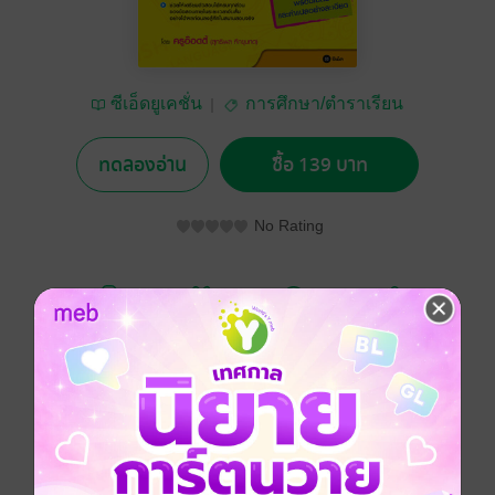
ซีเอ็ดยูเคชั่น
การศึกษา/ตำราเรียน
ทดลองอ่าน
ซื้อ 139 บาท
No Rating
อยากได้
ซื้อเป็นของขวัญ
ติดตาม
แชร์
ตะลุยโจทย์ เร่งฟิต พิชิตสอบ กับแนวข้อสอบที่ตรงและใกล้
เคียงกับข้อสอบจริงมากที่สุด ในรูปแบบ Mini Test ซึ่งจะ
ช่วยให้น้องๆ เตรียมตัวสอบได้ครบทุกส่วนของข้อสอบ
ภายในระยะเวลาอันสั้น แนวข้อสอบทั้ง 8 ชุดนำเสนอ