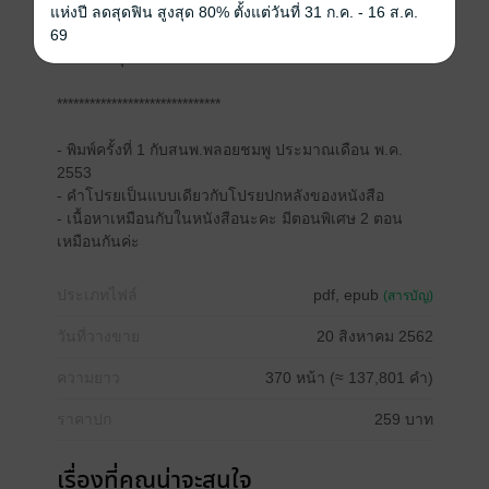
เจ้าชายหนุ่มทรงทราบแล้วว่า ไนล์หลบเลี่ยงพระองค์ทำไม
แห่งปี ลดสุดฟิน สูงสุด 80% ตั้งแต่วันที่ 31 ก.ค. - 16 ส.ค.
ทั้งที่ก็ทรงประจักษ์ชัดอยู่ว่ารัก ที่แท้ก็เพราะเข้าใจผิดว่าตัว
69
เองไม่บริสุทธิ์แล้วนี่เอง
******************************
- พิมพ์ครั้งที่ 1 กับสนพ.พลอยชมพู ประมาณเดือน พ.ค.
2553
- คำโปรยเป็นแบบเดียวกับโปรยปกหลังของหนังสือ
- เนื้อหาเหมือนกับในหนังสือนะคะ มีตอนพิเศษ 2 ตอน
เหมือนกันค่ะ
ประเภทไฟล์
pdf, epub
(สารบัญ)
วันที่วางขาย
20 สิงหาคม 2562
ความยาว
370 หน้า (≈ 137,801 คำ)
ราคาปก
259 บาท
เรื่องที่คุณน่าจะสนใจ