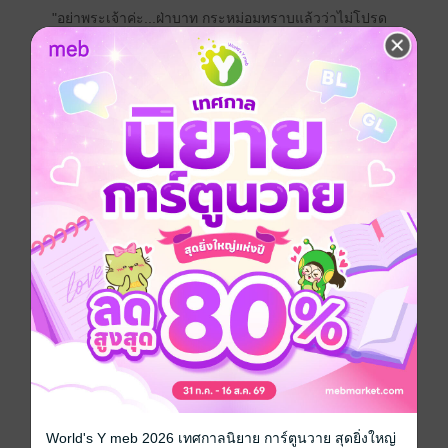
"อย่าพระเจ้าค่ะ...ฝ่าบาท กระหม่อมทราบแล้วว่าไม่โปรด
ผู้ชาย"
อาการลนลานจนเกือบเป็นกระเสือกกระสนหนีทั้งที่ไม่มีที่
ให้หนีอีกแล้วทำให้เจ้าชายหนุ่มยิ่งกริ้ว 'รู้ว่าพระองค์ไม่
โปรดผู้ชาย ทำไมไม่บอกออกมาเสียทีล่ะ ว่าเป็นผู้
หญิง...ไม่ใช่ผู้ชาย'
"เงยหน้าแล้วฟัง ข้าไม่ทำอะไรที่เจ้าไม่เต็มใจให้ทำแน่ เลิก
ทำท่ารังเกียจข้าขนาดนี้เสียที"
"เอาพระหัตถ์ออกไปพระเจ้าค่ะ อย่าทรงแตะต้องร่างกาย
สกปรกของกระหม่อม" ดวงตาสีอำพันมองสบเนตรเจ้าชาย
โดยไม่หลบเลี่ยง หยาดน้ำใสไหลอาบแก้มซีดเซียวอยู่ไม่รู้
หยุด
ฟังจบความ เจ้าชายดราห์มก็ทรงช้อนตัวเด็กสาวในร่าง
มหาดเล็กหนุ่ม อุ้มขึ้นมาวางบนเตียง
"ข้าจะให้ในสิ่งที่เจ้าเคยขอ...มากกว่าจูบ"
World's Y meb 2026 เทศกาลนิยาย การ์ตูนวาย สุดยิ่งใหญ่