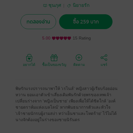
ชุนภุศ
นิยายรัก
ทดลองอ่าน
ซื้อ 259 บาท
5.00
15 Rating
อยากได้
ซื้อเป็นของขวัญ
ติดตาม
แชร์
พิษรักแรงปรารถนาพาให้ 'เรไนล์' หญิงสาวผู้เรียบร้อยอ่อน
หวาน ยอมเอาตัวเข้าเสี่ยงเดิมพันรักด้วยพรของเทพเจ้า
เปลี่ยนร่างจาก 'หญิงเป็นชาย' เพียงเพื่อให้ได้ชิดใกล้ 'องค์
ชายดราห์มแห่งเบลไลน์' หากพันธนาการตัวและหัวใจ
'เจ้าชายนักรบผู้งามสง่า ทว่าเย็นชาและโหดร้าย' ไว้ไม่ได้
นางจักต้องอยู่ในร่างของชายนิรันดร