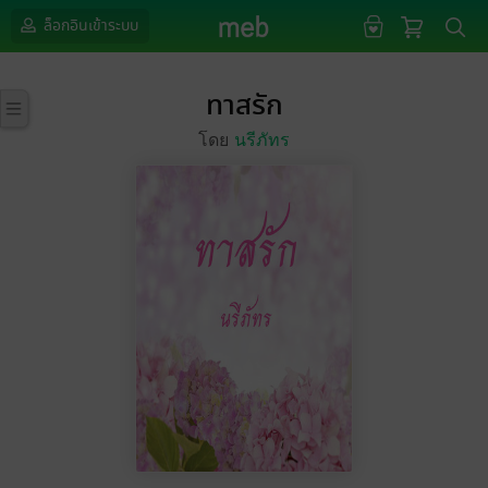
ล็อกอินเข้าระบบ
ทาสรัก
โดย
นรีภัทร