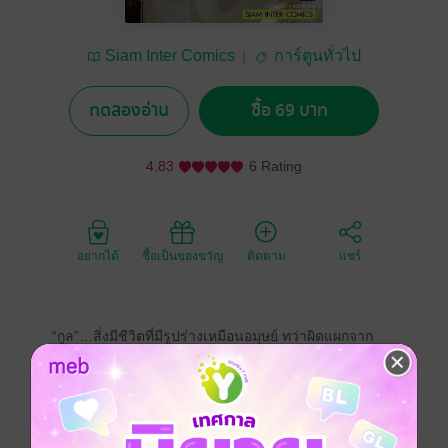
Siam Inter Comics
การ์ตูนทั่วไป
ทดลองอ่าน
ซื้อ 69 บาท
4.83
6 Rating
อยากได้
ซื้อเป็นของขวัญ
ติดตาม
แชร์
“กูล”…สิ่งมีชีวิตที่มีรูปร่างเหมือนอมุษย์ ทว่าผิดแผกจาก
มนุษย์ เร้นกายภายในฝูงชน และกัดกินเนื้อมนุษย์เป็น
อาหาร
“CCG” ซึ่งเป็นองค์กรที่มีหน้าที่กำจัดและวิจัย “กูล” ได้จัด
ตั้งกลุ่มที่สมาชิกทั้งหมดเป็นตัวทดลองขึ้น เพื่อทำเป้าหมาย