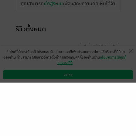
คุณสามารถ
เข้าสู่ระบบ
เพื่อแสดงความคิดเห็นได้จ้า
รีวิวทั้งหมด
หน้าที่ 1
เว็บไซต์นี้มีการใช้คุกกี้ โปรดยอมรับนโยบายคุกกี้เพื่อประสบการณ์การใช้บริการที่ดีที่สุด
ของท่าน ท่านสามารถศึกษาวิธีการตั้งค่าการควบคุมคุกกี้ของท่านผ่าน
นโยบายการใช้คุกกี้
ของเราที่นี่
มีแล้ว -
Metopz
มีแล้ว -
NP6449
30 ม.ค. 2568
12:28 น.
19 ม.ค. 2567
6:46 น.
ตกลง
ดาวน์โหลดแอป
วิธีการใช้งาน
ติดต่อเรา
มีแล้ว -
MAYOM BOY
มีแล้ว -
t0bi
7 ธ.ค. 2566
17:58 น.
14 เม.ย. 2564
11:10 น.
มีแล้ว -
usaä usaä
มีแล้ว -
iayamachi
25 มี.ค. 2564
12:23 น.
13 ก.ย. 2562
13:41 น.