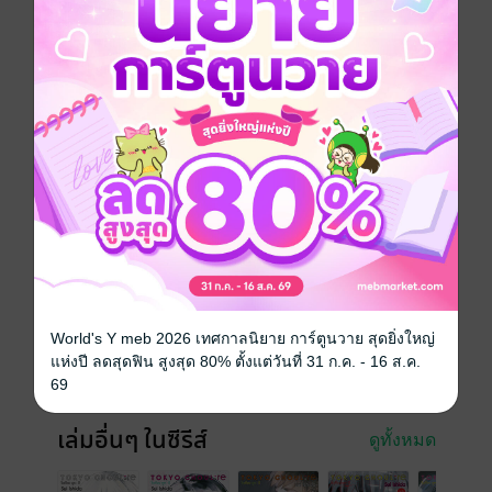
สำคัญอย่างหนึ่งให้กลายเป็นจริง…ชื่อของกลุ่มดังกล่าวคือ
“ควิงส์”
ทั้งพวกเขา ซึ่งไม่ใช่ “มนุษย์แท้ๆ” และเจ้าหน้าที่สืบสวน
ระดับหนึ่ง ซาซากิ ไฮเสะ ต่างก็ต้องเผชิญหน้ากับบางสิ่ง
บางอย่างในกรุง “โตเกียว” แห่งนี้…!?
การ์ตูนญี่ปุ่น
แอกชัน
ดรามา
สยองขวัญ
ซีรีส์
TOKYO GHOUL: re โตเกียว กูล: รี
ประเภทไฟล์
pdf
วันที่วางขาย
22 สิงหาคม 2562
World's Y meb 2026 เทศกาลนิยาย การ์ตูนวาย สุดยิ่งใหญ่
แห่งปี ลดสุดฟิน สูงสุด 80% ตั้งแต่วันที่ 31 ก.ค. - 16 ส.ค.
ความยาว
238 หน้า
69
เล่มอื่นๆ ในซีรีส์
ดูทั้งหมด