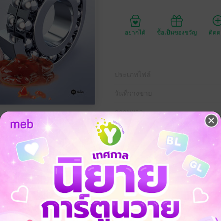
อยากได้
ซื้อเป็นของขวัญ
ติด
ประเภทไฟล์
วันที่วางขาย
ความยาว
ราคาปก
170 
ล่อลื่นตลับลูกปืนด้วยจาระบี" เล่มนี้ เหมาะสำหรับประกอบการเรียนการสอ
วยกัน ได้แก่ บทนำ การสึกหรอและไตรโบโลยีเบื้องต้น โหมดของการหล่อลื่น
งจาระบีที่ใช้หล่อลื่นแบริ่ง ปริมาณจาระบีในการหล่อลื่นแบริ่ง วิธีการในก
กของจาระบี ข้อปฏิบัติในการบำรุงรักษาแบริ่ง และการชำรุดและการวิเครา
มได้อธิบายเนื้อหาอย่างละเอียด เป็นลำดับขั้น พร้อมภาพประกอบชัดเจน เข้า