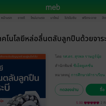
หน้าแรก
ขายดี
ใหม่มาแรง
มาใหม่
โปรโมชัน
ฟรีกระจาย
ฮิต
ทคโนโลยีหล่อลื่นตลับลูกปืนด้วยจาระ
โดย
รศ.ดร. สุรพล ราษฎร์นุ้ย
สำนักพิมพ์
ซีเอ็ดยูเคชั่น
หมวดหมู่
การศึกษา/ตำราเรียน
ทดลองอ่าน
ซื้
5.00
2 R