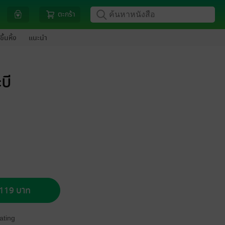
ตะกร้า
ขึ้นหิ้ง
แนะนำ
บี
อ 119 บาท
ating