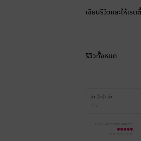
เขียนรีวิวและให้เรตติ
รีวิวทั้งหมด
👍 👍 👍 👍
0
มีแล้ว -
Noppong Rattarit
1 เม.ย. 2563
2:56 น.