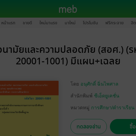
หน้าแรก
ขายดี
ใหม่มาแรง
มาใหม่
โปรโมชัน
ฟรีกระจาย
ฮิต
อนามัยและความปลอดภัย (สอศ.) (รห
20001-1001) มีแผน+เฉลย
โดย
อนุศักดิ์ ฉิ่นไพศาล
สำนักพิมพ์
ซีเอ็ดยูเคชั่น
หมวดหมู่
การศึกษา/ตำราเรียน
ทดลองอ่าน
ซื้