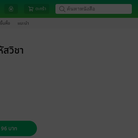
ตะกร้า
ขึ้นหิ้ง
แนะนำ
ัสวิชา
อ 96 บาท