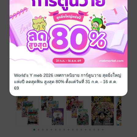
การ์ตูนญี่ปุ่น
ผจญภัย
แอกชัน
ดรามา
พลังพิเศษ
ซีรีส์
One Piece วันพีซ
ประเภทไฟล์
pdf
วันที่วางขาย
31 สิงหาคม 2562
ความยาว
208 หน้า
World's Y meb 2026 เทศกาลนิยาย การ์ตูนวาย สุดยิ่งใหญ่
แห่งปี ลดสุดฟิน สูงสุด 80% ตั้งแต่วันที่ 31 ก.ค. - 16 ส.ค.
เล่มอื่นๆ ในซีรีส์
ดูทั้งหมด
69