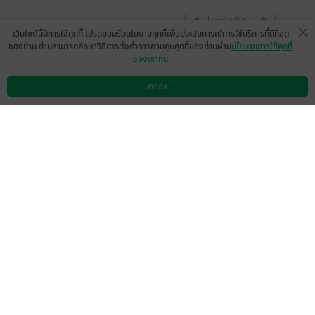
หน้าที่ 1
เว็บไซต์นี้มีการใช้คุกกี้ โปรดยอมรับนโยบายคุกกี้เพื่อประสบการณ์การใช้บริการที่ดีที่สุด
ของท่าน ท่านสามารถศึกษาวิธีการตั้งค่าการควบคุมคุกกี้ของท่านผ่าน
นโยบายการใช้คุกกี้
ของเราที่นี่
สนุกมาก
ตกลง
มีแล้ว -
ℬ8268
ดาวน์โหลดแอป
วิธีการใช้งาน
ติดต่อเรา
1
16 ก.ย. 2564
9:0 น.
มีแล้ว -
Wisawachit Vise
มีแล้ว -
สมุย มุ๊ยมุ๊ยมุ๊ยมุ๊ย
tdee
มุ๊ยมุ๊ยมุ๊ยมุ๊ย
24 ธ.ค. 2565
8:36 น.
20 ต.ค. 2565
1:56 น.
ふしま
มีแล้ว -
咲く花
23 ก.พ. 2565
6:24 น.
5 ก.ย. 2564
14:5 น.
kingk0ng
Poompual
4 ก.ย. 2564
12:22 น.
25 ส.ค. 2564
14:55 น.
Pattapol Bualombai
มีแล้ว -
Mamanumsai
25 มิ.ย. 2564
0:25 น.
3 ก.พ. 2563
17:28 น.