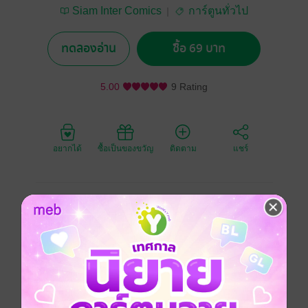
Siam Inter Comics
การ์ตูนทั่วไป
ทดลองอ่าน
ซื้อ 69 บาท
5.00
9 Rating
อยากได้
ซื้อเป็นของขวัญ
ติดตาม
แชร์
เพราะผลงานของอุซซ! ทำให้ซูก้าหมดสติ
ในที่สุดผู้คนที่กลายเป็นของเล่น
ก็ได้รับการปลดปล่อย!! ขณะทั่วทั้งเกาะตกอยู่ใน
ความปั่นป่วน เดอฟลามิงโก้ซึ่งโมโหสุดขีดก็ใช้
แผนการอย่างหนึ่งไล่ต้อนพวกลูฟี่!!
การผจญภัยในท้องทะเลอันโรแมนติกเพื่อค้นหาวันพีซ!!