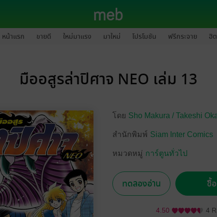
หน้าแรก
ขายดี
ใหม่มาแรง
มาใหม่
โปรโมชัน
ฟรีกระจาย
ฮิต
มืออสูรล่าปิศาจ NEO เล่ม 13
โดย
Sho Makura /
Takeshi Ok
สำนักพิมพ์
Siam Inter Comics
หมวดหมู่
การ์ตูนทั่วไป
ทดลองอ่าน
ซื้
4.50
4 R