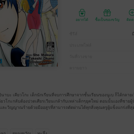
อยากได้
ซื้อเป็นของขวัญ
ติด
ซีรีส์
ม
ประเภทไฟล์
วันที่วางขาย
ความยาว
อินาบะ เคียวโกะ เด็กนักเรียนที่จบการศึกษาจากชั้นเรียนของนูเบ ก็ได้กลา
วโกะกลับต้องปวดเศียรเวียนเกล้ากับเหล่าเด็กๆยุคใหม่ ตอนนั้นเองที่ชายผู้น
และวิญญาณร้ายด้วยมืออสูรที่สามารถตัดผ่านได้ทุกสิ่งคุณครูผู้แข็งแกร่งที่สุ
ตลก
สยองขวัญ
ทะลึ่ง