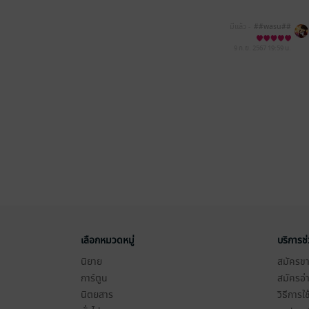
มีแล้ว -
##wasu##
9 ก.ย. 2567
19:59 น.
เลือกหมวดหมู่
บริการช
นิยาย
สมัครขาย
การ์ตูน
สมัครอ่
นิตยสาร
วิธีการใ