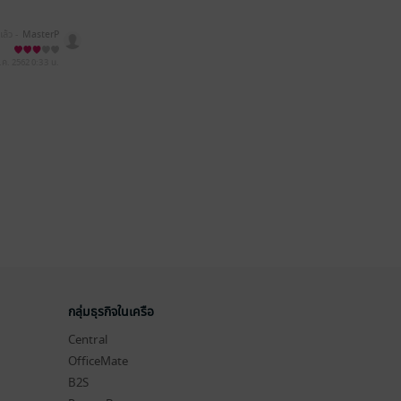
แล้ว -
MasterP
.ค. 2562
0:33 น.
กลุ่มธุรกิจในเครือ
Central
OfficeMate
B2S