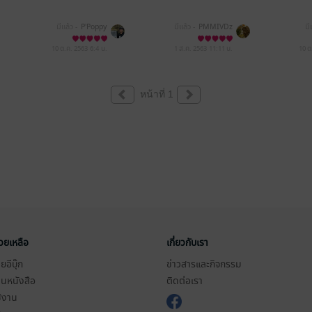
มีแล้ว -
P'Poppy
มีแล้ว -
PMMIVDz
มี
10 ต.ค. 2563
6:4 น.
1 ส.ค. 2563
11:11 น.
10 ต
หน้าที่ 1
่วยเหลือ
เกี่ยวกับเรา
อีบุ๊ก
ข่าวสารและกิจกรรม
านหนังสือ
ติดต่อเรา
ช้งาน