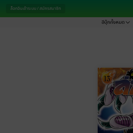
ล็อกอินเข้าระบบ / สมัครสมาชิก
อีบุ๊กทั้งหมด