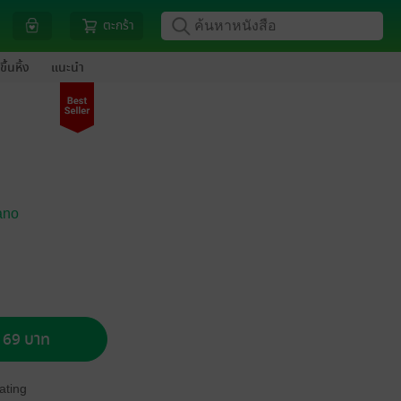
ตะกร้า
ขึ้นหิ้ง
แนะนำ
ano
อ 69 บาท
ating