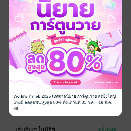
ยุทธ์ภพที่เต็มไปด้วยความโหดร้าย เขาทั้งคู่ จะต้องเผชิญ
กับเหตุการณ์ใดบ้าง และจะสามารถผ่านเหตุการณ์ที่เลว
ร้ายไปได้ หรือไม่ติดตามได้ใน "ฟงอวิ๋น ขี่พายุทะลุฟ้า"
หรือ "The Storm Riders" มหากาพย์การ์ตูนชุดยาวสุดมัน
จากฮ่องกง ได้บนแผงหนังสือทั่วประเทศ รับประกันความ
มันส์โดย บุรพัฒน์ คอมมิคส์
การ์ตูนจีน
กำลังภายใน
แอกชัน
ซีรีส์
ฟงอวิ๋น ขี่พายุทะลุฟ้า
ประเภทไฟล์
pdf
วันที่วางขาย
24 ตุลาคม 2562
World's Y meb 2026 เทศกาลนิยาย การ์ตูนวาย สุดยิ่งใหญ่
ความยาว
125 หน้า
แห่งปี ลดสุดฟิน สูงสุด 80% ตั้งแต่วันที่ 31 ก.ค. - 16 ส.ค.
69
ราคาปก
70 บาท (ประหยัด 21%)
เล่มอื่นๆ ในซีรีส์
ดูทั้งหมด