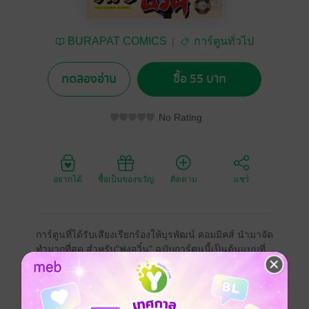
BURAPAT COMICS
การ์ตูนทั่วไป
ทดลองอ่าน
ซื้อ 55 บาท
No Rating
อยากได้
ซื้อเป็นของขวัญ
ติดตาม
แชร์
การ์ตูนที่ได้รับเสียงเรียกร้องให้บุรพัฒน์ คอมมิคส์ นำมาจัด
ทำมากที่สุด สำหรับ"ฟงอวิ๋น" ฉบับการ์ตูนนี้เป็นต้นแบบที่
ถูกซื้อลิขสิทธิ์ไปสร้างเป็นภาพยนต์ยอดฮิต ต่อมาได้นำไป
ดัดแปลงเป็นนวนิยาย กำลังภายในตามมาภายหลัง และ
ล่าสุดกับซีรีย์ทางโทรทัศน์ "ฟงอวิ๋น" นั้นเป็นเรื่องราวของ
คน 2 คนที่มีชีวิตในวัย เด็กที่แสนจะลำเค็ญต้องท่องไปใน