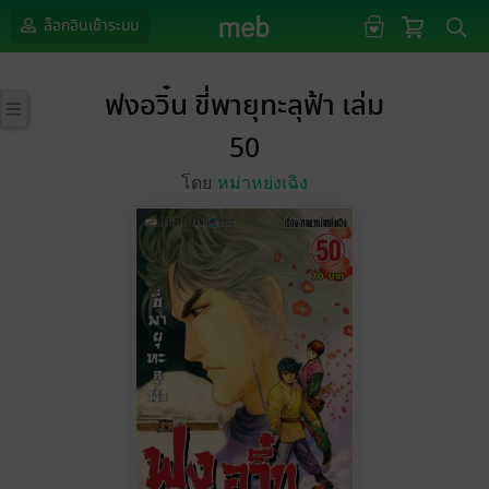
ล็อกอินเข้าระบบ
ฟงอวิ๋น ขี่พายุทะลุฟ้า เล่ม
50
โดย
หม่าหย่งเฉิง