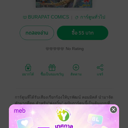
BURAPAT COMICS
การ์ตูนทั่วไป
ทดลองอ่าน
ซื้อ 55 บาท
No Rating
อยากได้
ซื้อเป็นของขวัญ
ติดตาม
แชร์
การ์ตูนที่ได้รับเสียงเรียกร้องให้บุรพัฒน์ คอมมิคส์ นำมาจัด
ทำมากที่สุด สำหรับ"ฟงอวิ๋น" ฉบับการ์ตูนนี้เป็นต้นแบบที่
ถูกซื้อลิขสิทธิ์ไปสร้างเป็นภาพยนต์ยอดฮิต ต่อมาได้นำไป
ดัดแปลงเป็นนวนิยาย กำลังภายในตามมาภายหลัง และ
ล่าสุดกับซีรีย์ทางโทรทัศน์ "ฟงอวิ๋น" นั้นเป็นเรื่องราวของ
คน 2 คนที่มีชีวิตในวัย เด็กที่แสนจะลำเค็ญต้องท่องไปใน