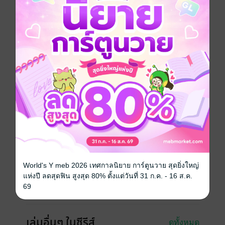
ยุทธ์ภพที่เต็มไปด้วยความโหดร้าย เขาทั้งคู่ จะต้องเผชิญ
กับเหตุการณ์ใดบ้าง และจะสามารถผ่านเหตุการณ์ที่เลว
ร้ายไปได้ หรือไม่ติดตามได้ใน "ฟงอวิ๋น ขี่พายุทะลุฟ้า"
หรือ "The Storm Riders" มหากาพย์การ์ตูนชุดยาวสุดมัน
จากฮ่องกง ได้บนแผงหนังสือทั่วประเทศ รับประกันความ
มันส์โดย บุรพัฒน์ คอมมิคส์
การ์ตูนจีน
กำลังภายใน
แอกชัน
ซีรีส์
ฟงอวิ๋น ขี่พายุทะลุฟ้า
ประเภทไฟล์
pdf
วันที่วางขาย
18 กุมภาพันธ์ 2563
World's Y meb 2026 เทศกาลนิยาย การ์ตูนวาย สุดยิ่งใหญ่
ความยาว
148 หน้า
แห่งปี ลดสุดฟิน สูงสุด 80% ตั้งแต่วันที่ 31 ก.ค. - 16 ส.ค.
69
ราคาปก
70 บาท (ประหยัด 21%)
เล่มอื่นๆ ในซีรีส์
ดูทั้งหมด