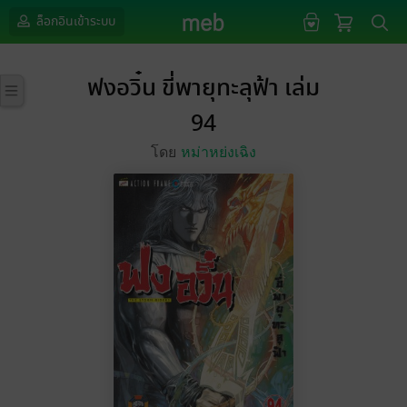
ล็อกอินเข้าระบบ
ฟงอวิ๋น ขี่พายุทะลุฟ้า เล่ม
94
โดย
หม่าหย่งเฉิง