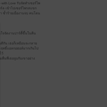
e with Love รับจัดทำเซอร์ไพ
กิร์ล เข้าไปเซอร์ไพรสแขก
่า ซ้ำร้ายเมื่องานจบ คนโดน
ใจจัดงานปาร์ตี้ขึ้นในคืน
นดีกัน เธอก็เหมือนจะกลาย
าะฤทธิ์แอลกอฮอล์มากเกินไป
ไว้
ื่นที่เธอจูบกับเขาอย่าง