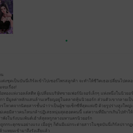
้อน
ต่งชุดเป็นบันนี่เกิร์ลเข้าไปเซอร์ไพรสลูกค้า จะทำให้ชีวิตเธอเปลี่ยนไปต
จบเรื่อง!
มือทองแห่งวอลล์สตีท ผู้เปลี่ยนบริษัทขายเฟอร์นิเจอร์เล็กๆ แห่งหนึ่งในนิวยอร
กา มีมูลค่าหลักแสนล้านเหรียญอยู่ในตลาดหุ้นนิวยอร์ก ส่วนตัวเขากลายเ
ารโหวตจากนิตยสารชั้นนำว่าเป็นผู้ชายเซ็กซี่ที่สุดแห่งปี ด้วยรูปร่างสูงใหญ่เ
ม่เคยมีสาวคนไหนกล้าปฏิเสธหนุ่มสุดฮอตคนนี้ แต่ความที่มีมากเกินไปทำให้
ยงลำพังในรังบนเพ้นต์เฮ้าส์สุดหรูกลางมหานครนิวยอร์ก
ถูกกระตุกขนอย่างแรง เมื่อจู่ๆ ก็ดันมีแม่กระต่ายสาวในชุดบันนี่เกิร์ลปรากฏ
าแหยมเข้ามาถึงรังเสียแล้ว