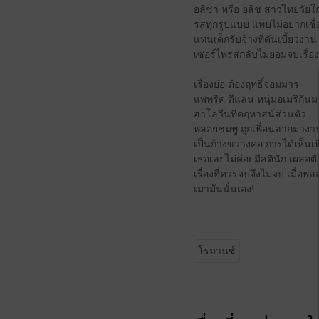
อลิชา หรือ อลิช สาวไทยวัยใก
รสทุกรูปแบบ แทบไม่อยากเชื่อ
แทนเด็กรับจ้างที่ดันเบี้ยวง
เซอร์ไพรสกลับไม่ยอมจบเรื่อง
เรื่องย่อ ต้องฤทธิ์จอมมาร
แพทริค ดีแลน หนุ่มอเมริกันม
ฮาโลวีนที่คฤหาสน์ส่วนตัว
พลอยชมพู ถูกเพื่อนลากมางาน
เป็นก้างขวางคอ การได้เห็นเ
เธอเลยไม่ค่อยมีสตินัก เผลอตัว
เรื่องที่ควรจบจึงไม่จบ เมื่
เมามันนั่นเอง!
โรมานซ์