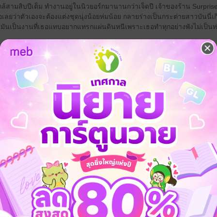
ล้สามสิบปีเต็ม ทำงานอยู่ในนิวยอร์กมานานกว่าเจ็ดปี เจ้าของร้าน Surpris
เลยว่าตัวเองจะต้องแต่งชุดนุ่งน้อยห่มน้อย กลายร่างเป็นกระต่ายสาวบันนี่เ
าน มันเป็นงานที่เธอแทบอยากแทรกแผ่นดินหนีเพราะเธอทำทุกอย่างพังไม่เป็นท
าดเข้ม นัยน์ตาสีเทา เจ้าของอสังหาริมทรัพย์หลายแห่งในนิวยอร์ก เขาตัดสิน
ปาร์ตี้ฮาโลวีนในบ้านแพทริค เพราะเพื่อนดันทะเลาะกับสามี แต่หลังจากคื
พื่อนจูบกับสามีก่อความรู้สึกแปลกประหลาดขึ้นในใจ หรือบางทีอาจเป็นเพร
จูบกับหนุ่มใส่หน้ากากคนหนึ่งเข้า ซ้ำร้ายกว่านั้นคือดันมีมือดีถ่ายคลิปวีดิโอ
อพลอยชมพูต้องการตามหามือโพสต์คลิป แล้วคนที่สามารถช่วยเธอได้ก็คือมารจอมห