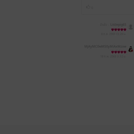
0
มีแล้ว -
Littlepig65
8 ก.ย. 2565
13:29 น.
MjAyMC0wMS0yMiAxMzow
Mjo0Mw==
18 ก.พ. 2563
3:32 น.