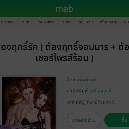
หน้าแรก
ขายดี
ใหม่มาแรง
มาใหม่
โปรโมชัน
ฟรีกระจาย
ฮิต
้องฤทธิ์รัก ( ต้องฤทธิ์จอมมาร + ต้อ
เซอร์ไพรส์ร้อน )
โดย
แต้มจันทร์
สำนักพิมพ์
เรมิกาญจน์
หมวดหมู่
นิยายโรมานซ์
ทดลองอ่าน
ซื้