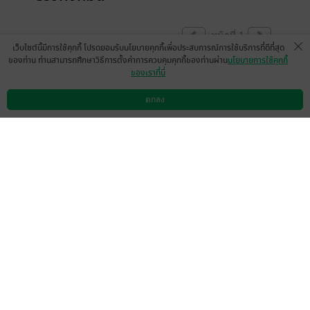
หน้าที่ 1
เว็บไซต์นี้มีการใช้คุกกี้ โปรดยอมรับนโยบายคุกกี้เพื่อประสบการณ์การใช้บริการที่ดีที่สุด
ของท่าน ท่านสามารถศึกษาวิธีการตั้งค่าการควบคุมคุกกี้ของท่านผ่าน
นโยบายการใช้คุกกี้
ของเราที่นี่
ทำไมไม่บอกให้ชัตะว่าเรื่องนี้ใครเป็นคู่ใคร่ก็
หวังว่ามบบัวได้คู่กับลุงเข้มแน่ๆเฟลนิดแต่ก็ซื้อ
ตกลง
ดาวน์โหลดแอป
วิธีการใช้งาน
ติดต่อเรา
มาแล้ว
มีแล้ว -
Araya Chaypak
0
9 ก.พ. 2565
9:35 น.
oloa1
BITEHOLIC GIRL
23 ก.ค. 2564
3:41 น.
1 พ.ค. 2563
8:57 น.
sweetpetals
6 มี.ค. 2563
11:22 น.
หน้าที่ 1