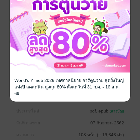
ว่าใต้กางเกงต้องไม่มีอะไรอีกแน่ๆ เพราะก้อนตุงๆ มัน
ชัดเจนมาก เธอยื่นมืออันสั่นเทาไปสัมผัสมันเบาๆ แล้วกัด
ปากแน่น
“ลุงเข้มจ๋า” สาวน้อยไม่สามารถต้านทานความเย้ายวน
ของมันได้อีกต่อไป เธอเฝ้าฝันถึงมันมาตั้งหลายปีในเมื่อ
โอกาสมาถึงก็ต้องรีบคว้ารีบอมไว้ก่อน
“บัวตอง ! ทำอะไร” เข้มลืมตาขึ้นมาก็แทบสิ้นสติเมื่อพบ
ว่า…………
ลุงเข้มตื่นมาพบอะไรเนี่ย ? ติดตามจากในเรื่องได้เลยจ้า
❀❀❀❀❀❀❀❀ ❀❀❀❀❀❀❀❀ ❀❀❀❀❀❀❀❀
World's Y meb 2026 เทศกาลนิยาย การ์ตูนวาย สุดยิ่งใหญ่
แห่งปี ลดสุดฟิน สูงสุด 80% ตั้งแต่วันที่ 31 ก.ค. - 16 ส.ค.
โรมานซ์
ดรามา
18+
อีโรติก
ครอบครัว
69
ประเภทไฟล์
pdf, epub
(สารบัญ)
วันที่วางขาย
07 กันยายน 2562
ความยาว
108 หน้า (≈ 19,646 คำ)