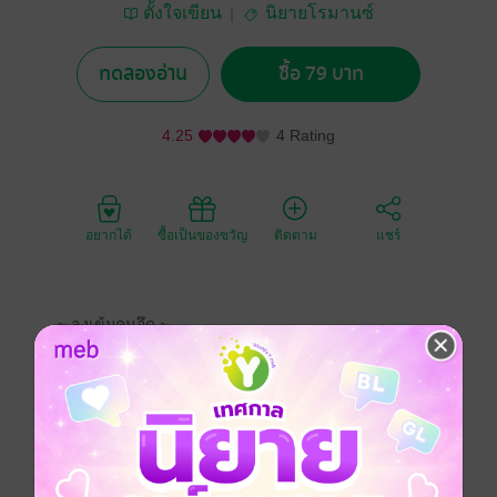
ตั้งใจเขียน
นิยายโรมานซ์
ทดลองอ่าน
ซื้อ 79 บาท
4.25
4 Rating
อยากได้
ซื้อเป็นของขวัญ
ติดตาม
แชร์
~ ลุงเข้มคนอึด ~
❀❀❀❀❀❀❀❀ เนื้อหาบางส่วน ❀❀❀❀❀❀❀❀
“ตัวแค่อุ่นๆ ไม่เป็นไรหรอกมั้ง” เด็กสาวจับแขนล่ำสันก็โล่ง
ใจเพราะมันไมได้ร้อนเป็นไฟแบบที่คิดไว้แต่สิ่งที่กำลังลุก
เป็นไฟคืออารมณ์ของเธอต่างหาก
ลุงเข้มเปลี่ยนมาใส่กางเกงผ้าแพรกับเสื้อกล้าม เธอมั่นใจ