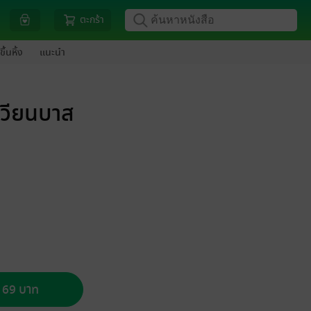
ตะกร้า
ขึ้นหิ้ง
แนะนำ
เวียนบาส
อ 69 บาท