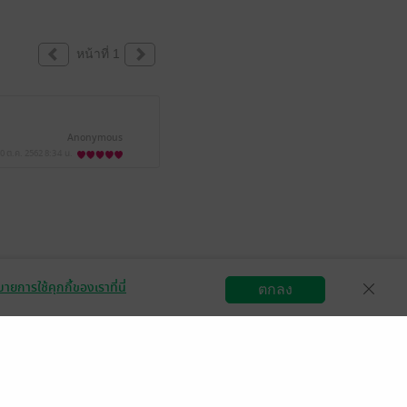
หน้าที่ 1
Anonymous
0 ต.ค. 2562
8:34 น.
ายการใช้คุกกี้ของเราที่นี่
ตกลง
สมัครขายอีบุ๊ก
วิธีการใช้งาน
ติดต่อเรา
กลุ่มธุรกิจในเครือ
Central
OfficeMate