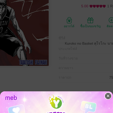
5.00
1 R
อยากได้
ซื้อเป็นของขวัญ
ติด
ซีรีส์
Kuroko no Basket คุโรโกะ นาย
ประเภทไฟล์
วันที่วางขาย
ความยาว
ราคาปก
75
 เซย์รินเข้าสู่ Q3 ด้วยคะแนนที่ห่างกันอยู่ 25 แต้ม ท่ามกลางสถานการณ์ที่
ูญเสียเสาหลักไป!? ทว่า คุโรโกะก็เข้ามายืนหยัดในสนามด้วยหัวใจอันร้อนรุ่ม ต
้น่ะหรือ!?