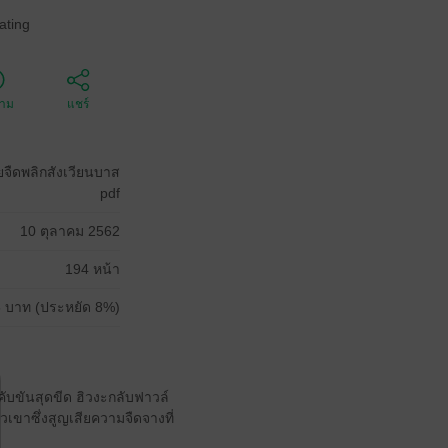
ating
ตาม
แชร์
จืดพลิกสังเวียนบาส
pdf
10 ตุลาคม 2562
194 หน้า
 บาท (ประหยัด 8%)
คับขันสุดขีด ฮิวงะกลับฟาวล์
ัวเขาซึ่งสูญเสียความจืดจางที่