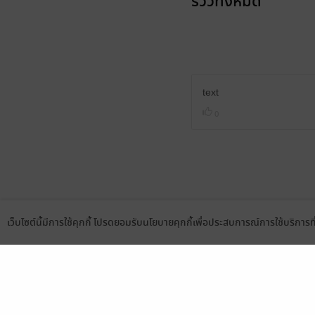
รีวิวทั้งหมด
text
0
เว็บไซต์นี้มีการใช้คุกกี้ โปรดยอมรับนโยบายคุกกี้เพื่อประสบการณ์การใช้บริการ
Language
ดาวน์โหลดแอป
เลือกหมวดหมู่
บริการช
นิยาย
สมัครขาย
การ์ตูน
สมัครอ่