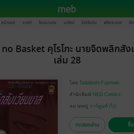
หน้าแรก
ขายดี
ใหม่มาแรง
มาใหม่
โปรโมชัน
ฟรีกระจาย
ฮิต
no Basket คุโรโกะ นายจืดพลิกสัง
เล่ม 28
โดย
Tadatoshi Fujimaki
สำนักพิมพ์
NED Comics
หมวดหมู่
การ์ตูนทั่วไป
ทดลองอ่าน
ซื้