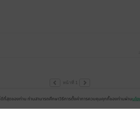
2
หน้าที่ 1
ที่ดีที่สุดของท่าน ท่านสามารถศึกษาวิธีการตั้งค่าการควบคุมคุกกี้ของท่านผ่าน
นโยบ
่วยเหลือ
เกี่ยวกับเรา
อีบุ๊ก
ข่าวสารและกิจกรรม
านหนังสือ
ติดต่อเรา