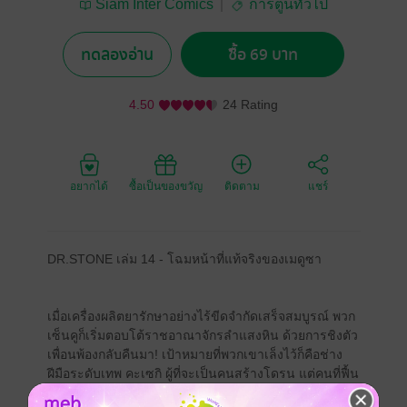
Siam Inter Comics
การ์ตูนทั่วไป
ทดลองอ่าน
ซื้อ 69 บาท
4.50
24 Rating
อยากได้
ซื้อเป็นของขวัญ
ติดตาม
แชร์
DR.STONE เล่ม 14 - โฉมหน้าที่แท้จริงของเมดูซา
เมื่อเครื่องผลิตยารักษาอย่างไร้ขีดจำกัดเสร็จสมบูรณ์ พวก
เซ็นคูก็เริ่มตอบโต้ราชอาณาจักรลำแสงหิน ด้วยการชิงตัว
เพื่อนพ้องกลับคืนมา! เป้าหมายที่พวกเขาเล็งไว้ก็คือช่าง
ฝีมือระดับเทพ คะเซกิ ผู้ที่จะเป็นคนสร้างโดรน แต่คนที่ฟื้น
กลับมาคนแรกดันเป็นผู้ชายคนนั้น!?