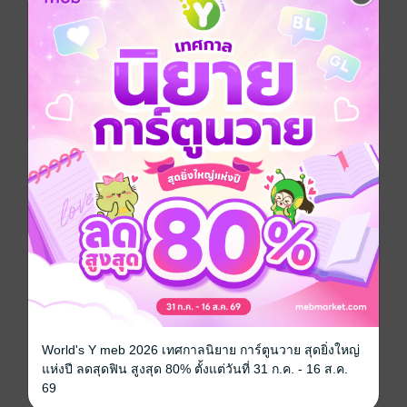
สารบัญ : DR.STONE เล่ม 14
Z=116 ปาฏิหาริย์ คว้ามาด้วยมือข้างนี้
Z=117 การโต้กลับของราชอาณาจักรวิทยาศาสตร์
Z=118 SILENT SOLDIERS (ทหารเงียบ)
Z=119 SCIENCE SOLDIERS (ทหารวิทยาศาสตร์)
Z=120 TOP SECRET (ความลับสุดยอด)
Z=121 โฉมหน้าที่แท้จริงของเมดูซา
Z=122 ชิ้นส่วนจิกซอว์ในการดวลด้วยสมอง
Z=123 เกมการเจรจาในการดวลด้วยสมอง
Z=124 สิ่งประดิษฐ์ของเทพและมาร
การ์ตูนญี่ปุ่น
แอกชัน
ไซไฟ
เซอร์ไววัล
ซีรีส์
DR.STONE
World's Y meb 2026 เทศกาลนิยาย การ์ตูนวาย สุดยิ่งใหญ่
ประเภทไฟล์
pdf
แห่งปี ลดสุดฟิน สูงสุด 80% ตั้งแต่วันที่ 31 ก.ค. - 16 ส.ค.
วันที่วางขาย
21 กันยายน 2563
69