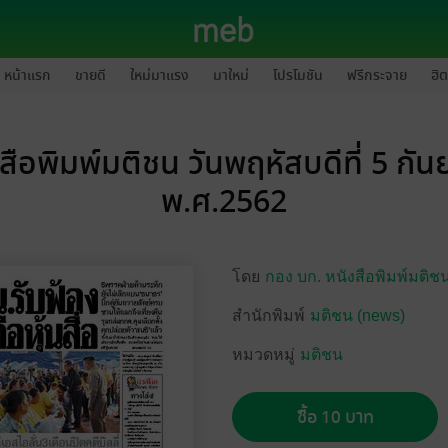
หน้าแรก
ขายดี
ใหม่มาแรง
มาใหม่
โปรโมชัน
ฟรีกระจาย
ฮิต
สือพิมพ์มติชน วันพฤหัสบดีที่ 5 กั
พ.ศ.2562
โดย
กอง บก. หนังสือพิมพ์มติช
สำนักพิมพ์
มติชน (news)
หมวดหมู่
มติชน
ซื้อ 10 บาท