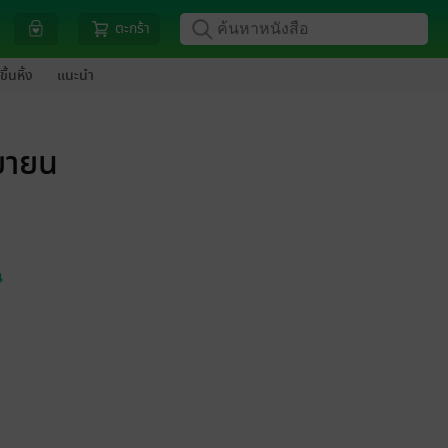
ตะกร้า
ขึ้นหิ้ง
แนะนำ
นยายน
น