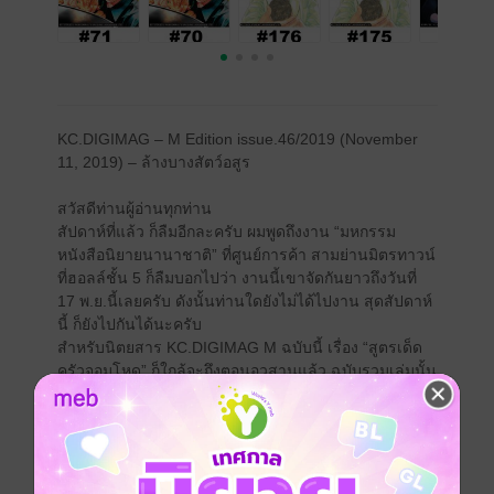
KC.DIGIMAG – M Edition issue.46/2019 (November
11, 2019) – ล้างบางสัตว์อสูร
สวัสดีท่านผู้อ่านทุกท่าน
สัปดาห์ที่แล้ว ก็ลืมอีกละครับ ผมพูดถึงงาน “มหกรรม
หนังสือนิยายนานาชาติ” ที่ศูนย์การค้า สามย่านมิตรทาวน์
ที่ฮอลล์ชั้น 5 ก็ลืมบอกไปว่า งานนี้เขาจัดกันยาวถึงวันที่
17 พ.ย.นี้เลยครับ ดังนั้นท่านใดยังไม่ได้ไปงาน สุดสัปดาห์
นี้ ก็ยังไปกันได้นะครับ
สำหรับนิตยสาร KC.DIGIMAG M ฉบับนี้ เรื่อง “สูตรเด็ด
ครัวจอมโหด” ก็ใกล้จะถึงตอนอวสานแล้ว ฉบับรวมเล่มนั้น
ทั้งชุด 7 เล่มจบ ซึ่งออกมาถึงเล่ม 6 แล้ว เล่มสุดท้ายจะตาม
มาในเวลาไม่นาน รอซื้อสะสมกันได้ครับ
ผู้กล้าแห่งอัสลัน – ตอนที่ 69
ผ่าพิภพไททัน – หยุดลง 1 ครั้งครับ