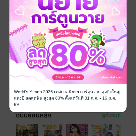
ยุ่งนักหนาเลขาพญายม – ตอนที่ 240
ล้างบางสัตว์อสูร – ตอนที่ 5
โคโนะโดริ หมอสองชีวิต – ตอนที่ 175, 176
“สูตรเด็ดครัวจอมโหด” – ตอนที่ 70, 71
เทวดาขาจร – หยุดลง 1 ครั้งครับ
จินมี่หมัดเหล็ก LEGENDS – หยุดลง 1 ครั้งครับ
Q.E.D.iff – หยุดลง 1 ครั้งครับ
ฝ่ายุคมฤตยู – หยุดลง 1 ครั้งครับ
ประเภทไฟล์
pdf
วันที่วางขาย
11 พฤศจิกายน 2562
ความยาว
166 หน้า
World's Y meb 2026 เทศกาลนิยาย การ์ตูนวาย สุดยิ่งใหญ่
แห่งปี ลดสุดฟิน สูงสุด 80% ตั้งแต่วันที่ 31 ก.ค. - 16 ส.ค.
ราคาปก
35 บาท
69
ฉบับย้อนหลัง
ดูทั้งหมด