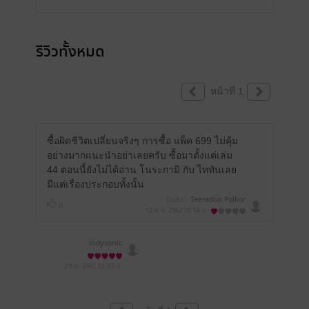
รีวิวทั้งหมด
หน้าที่ 1
ซื้อผิดชีวิตเปลี่ยนจริงๆ การซื้อ แพ็ค 699 ไม่คุ้ม
อย่างมากแนะนำอย่าเลยครับ ซื้อมาตั้งแต่เล่ม
44 ตอนนี้ยังไม่ได้อ่าน โนระกามิ กับ ไททันเลย
มีแต่เรื่องประกอบทั้งนั้น
มีแล้ว -
Teeradon Polkor
0
12 พ.ย. 2562
10:14 น.
indysonic
2 ธ.ค. 2562
23:35 น.