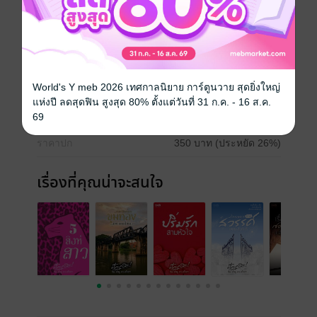
จึงเป็นที่มาแห่งนิยายเรื่องนี้
ซึ่งจะนำมาเล่าสู่กันฟัง ณ.บัดนี้.....
ประเภทไฟล์
pdf, epub
(สารบัญ)
World's Y meb 2026 เทศกาลนิยาย การ์ตูนวาย สุดยิ่งใหญ่
วันที่วางขาย
16 กันยายน 2562
แห่งปี ลดสุดฟิน สูงสุด 80% ตั้งแต่วันที่ 31 ก.ค. - 16 ส.ค.
ความยาว
969 หน้า (≈ 156,536 คำ)
69
ราคาปก
350 บาท (ประหยัด 26%)
เรื่องที่คุณน่าจะสนใจ