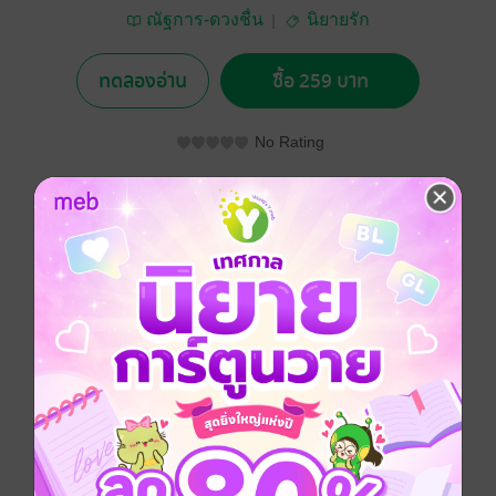
ณัฐการ​-ดวงชื่น
นิยายรัก
ทดลองอ่าน
ซื้อ 259 บาท
No Rating
อยากได้
ซื้อเป็นของขวัญ
ติดตาม
แชร์
ในยุคใดสมัยใดไม่ปรากฏ....
ได้มีเรื่องเล่าสืบต่อกันมา
ถึงนิยายรักโชกเลือดบนแผ่นดินของ
มหานครสุวรรณคีรี
ซึ่งมีติดต่อกันมาเกือบทุกขณะที่ผลัดบัลลังก์
“ ราชินีทาส ”