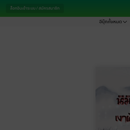
ล็อกอินเข้าระบบ / สมัครสมาชิก
อีบุ๊กทั้งหมด