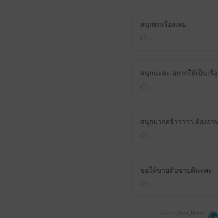
สนุกทุกเรื่องเลย
1
สนุกนะคะ อยากให้เป็นเรื่อง
1
สนุกมากคร้าาาาา ต้องอ่าน
1
ขอให้ขายดิบขายดีนะคะ
2
มีแล้ว -
Chira_Ravee