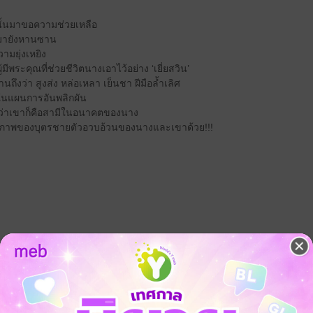
นั้นมาขอความช่วยเหลือ
งมายังหานซาน
วามยุ่งเหยิง
ีพระคุณที่ช่วยชีวิตนางเอาไว้อย่าง ‘เยี่ยสวิน’
านถึงว่า สูงส่ง หล่อเหลา เย็นชา ฝีมือล้ำเลิศ
ันในแผนการอันพลิกผัน
วว่าเขาก็คือสามีในอนาคตของนาง
ทั่งภาพของบุตรชายตัวอวบอ้วนของนางและเขาด้วย!!!
จ