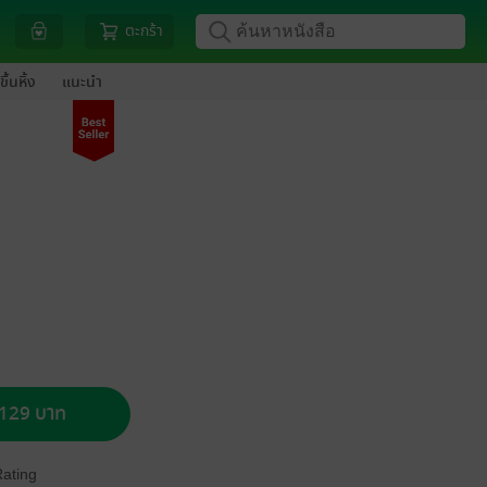
ตะกร้า
ขึ้นหิ้ง
แนะนำ
อ 129 บาท
Rating