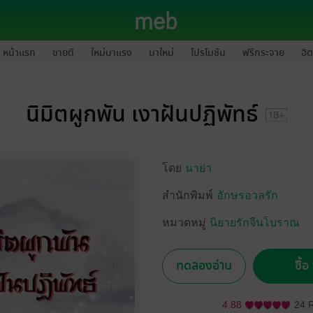
หน้าแรก
ขายดี
ใหม่มาแรง
มาใหม่
โปรโมชัน
ฟรีกระจาย
ฮิต
นิมิตผูกพัน เงาฝันปฏิพัทธ์
โดย
นาย่า
สำนักพิมพ์
อักษรอวลรัก
หมวดหมู่
นิยายรักจีนโบราณ
ทดลองอ่าน
ซื้
4.88
24 