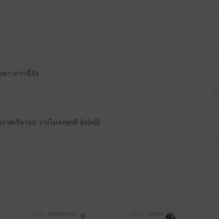
ยาวกว่านี้จัง
23
รวดเรียวจบ วางไม่ลงทุกที 👍👍😍
2
มีแล้ว -
KaiMcCord
มีแล้ว -
มีนชุณ