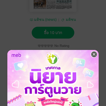
มติชน (news)
มติชน
ซื้อ 10 บาท
No Rating
อยากได้
ซื้อเป็นของขวัญ
ติดตาม
แชร์
หนังสือพิมพ์มติชน วันศุกร์ที่ 13 กันยายน พ.ศ.2562
ประเภทไฟล์
pdf