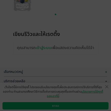
เขียนรีวิวและให้เรตติ้ง
คุณสามารถ
เข้าสู่ระบบ
เพื่อแสดงความคิดเห็นได้จ้า
เลือกหมวดหมู่
+
บริการช่วยเหลือ
+
เว็บไซต์นี้มีการใช้คุกกี้ โปรดยอมรับนโยบายคุกกี้เพื่อประสบการณ์การใช้บริการที่ดีที่สุด
เกี่ยวกับเรา
+
ของท่าน ท่านสามารถศึกษาวิธีการตั้งค่าการควบคุมคุกกี้ของท่านผ่าน
นโยบายการใช้คุกกี้
ของเราที่นี่
กลุ่มธุรกิจในเครือ
+
ตกลง
ดาวน์โหลดแอป
วิธีการใช้งาน
ติดต่อเรา