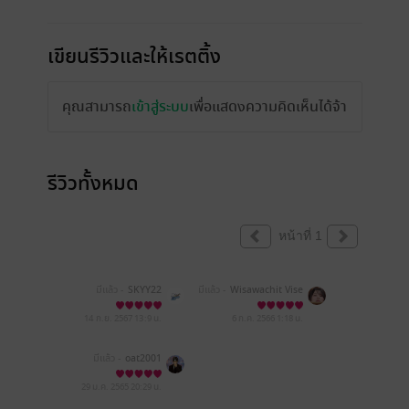
เขียนรีวิวและให้เรตติ้ง
คุณสามารถ
เข้าสู่ระบบ
เพื่อแสดงความคิดเห็นได้จ้า
รีวิวทั้งหมด
หน้าที่ 1
มีแล้ว -
SKYY22
มีแล้ว -
Wisawachit Vise
tdee
14 ก.ย. 2567
13:9 น.
6 ก.ค. 2566
1:18 น.
มีแล้ว -
oat2001
29 ม.ค. 2565
20:29 น.