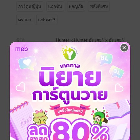
การ์ตูนญี่ปุ่น
แอกชัน
ผจญภัย
พลังพิเศษ
ดรามา
แฟนตาซี
ซีรีส์
Hunter x Hunter ฮันเตอร์ x ฮันเตอร์
ประเภทไฟล์
pdf
วันที่วางขาย
26 กันยายน 2562
ความยาว
204 หน้า
สนใจเวอร์ชันกระดาษ เชิญทางนี้!
เวอร์ชันกระดาษมีวางขายที่เว็บไซต์สำนัก
พิมพ์ จะไม่มีขายโดย MEB นะจ๊ะ สามารถสั่ง
ซื้อ หรือติดต่อคนขายโดยตรงเลยจ้ะ
สั่งซื้อโดยตรงกับ สนพ.