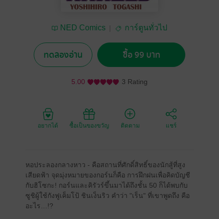
NED Comics
การ์ตูนทั่วไป
ทดลองอ่าน
ซื้อ 99 บาท
5.00
3 Rating
อยากได้
ซื้อเป็นของขวัญ
ติดตาม
แชร์
หอประลองกลางหาว - คือสถานที่ศักดิ์สิทธิ์ของนักสู้ที่สูง
เสียดฟ้า จุดมุ่งหมายของกอร์นก็คือ การฝึกฝนเพื่อคิดบัญชี
กับฮิโซกะ! กอร์นและคิรัวร์ขึ้นมาได้ถึงชั้น 50 ก็ได้พบกับ
ซูชิผู้ใช้กังฟูเค็มโป้ ชินเง็นริว คำว่า "เร็น" ที่เขาพูดถึง คือ
อะไร…!?