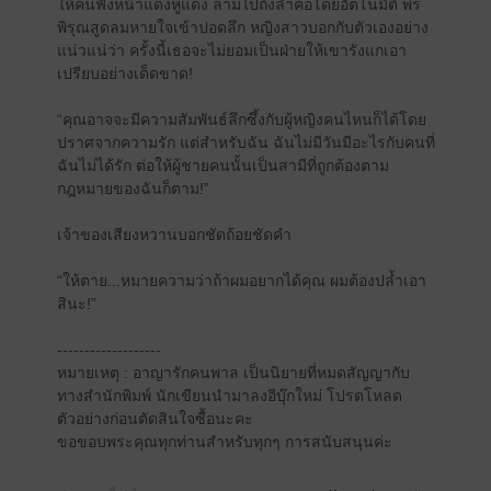
ให้คนฟังหน้าแดงหูแดง ลามไปถึงลำคอโดยอัตโนมัติ พร
พิรุณสูดลมหายใจเข้าปอดลึก หญิงสาวบอกกับตัวเองอย่าง
แน่วแน่ว่า ครั้งนี้เธอจะไม่ยอมเป็นฝ่ายให้เขารังแกเอา
เปรียบอย่างเด็ดขาด!
“คุณอาจจะมีความสัมพันธ์ลึกซึ้งกับผู้หญิงคนไหนก็ได้โดย
ปราศจากความรัก แต่สำหรับฉัน ฉันไม่มีวันมีอะไรกับคนที่
ฉันไม่ได้รัก ต่อให้ผู้ชายคนนั้นเป็นสามีที่ถูกต้องตาม
กฎหมายของฉันก็ตาม!”
เจ้าของเสียงหวานบอกชัดถ้อยชัดคำ
“ให้ตาย...หมายความว่าถ้าผมอยากได้คุณ ผมต้องปล้ำเอา
สินะ!”
-------------------
หมายเหตุ : อาญารักคนพาล เป็นนิยายที่หมดสัญญากับ
ทางสำนักพิมพ์ นักเขียนนำมาลงอีบุ๊กใหม่ โปรดโหลด
ตัวอย่างก่อนตัดสินใจซื้อนะคะ
ขอขอบพระคุณทุกท่านสำหรับทุกๆ การสนับสนุนค่ะ