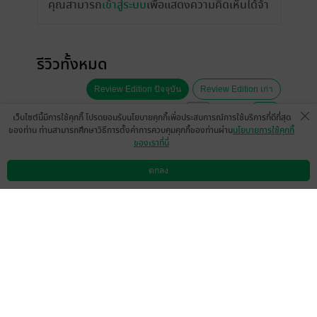
คุณสามารถ
เข้าสู่ระบบ
เพื่อแสดงความคิดเห็นได้จ้า
รีวิวทั้งหมด
Review Edition ปัจจุบัน
Review Edition เก่า
หน้าที่ 1
เว็บไซต์นี้มีการใช้คุกกี้ โปรดยอมรับนโยบายคุกกี้เพื่อประสบการณ์การใช้บริการที่ดีที่สุด
ของท่าน ท่านสามารถศึกษาวิธีการตั้งค่าการควบคุมคุกกี้ของท่านผ่าน
นโยบายการใช้คุกกี้
ของเราที่นี่
หวานๆ มาก
ตกลง
ดาวน์โหลดแอป
วิธีการใช้งาน
ติดต่อเรา
มีแล้ว -
rafino
1
26 ก.ค. 2565
3:28 น.
สนุกค่ะ ติดตามผลงานนะคะ
มีแล้ว -
Sujanya T
0
15 ม.ค. 2565
13:21 น.
สนุกมากค่ะ