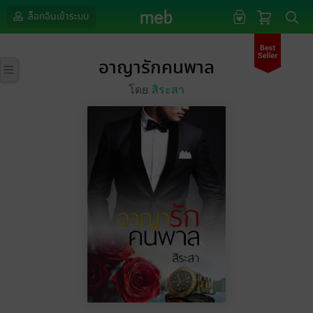
ล็อกอินเข้าระบบ
อาญารักคนพาล
โดย
สิระสา