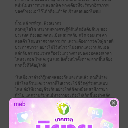
หนุ่มไม่ปรารถนาเลยสักนิด ทางเดียวที่จะรักษาอิสรภาพ
ของตัวเองเอาไว้ได้ก็คือ...กำจัดเจ้าหล่อนออกไปซะ!
น้ำมนต์ พรพิรุณ พิรุณยากร
คุณหนูไฮโซ ทายาทมหาเศรษฐีที่ดินติดอันดับต้นๆ ของ
ประเทศ ต้องยอมจดทะเบียนสมรสกับ คริส จอมเทพ คา
ลอสต้า โดยปราศจากความรัก เพราะต้องการวัดใจผู้ชายที่
ประกาศปาวๆ อย่างไม่ไว้หน้าว่าไม่อยากแต่งงานกับเธอ
แต่กลับตามวอแวหาเรื่องรังแกร่างกายของเธอตลอดเวลา
ไหนจะกอด ไหนจะจูบ แถมยังตั้งหน้าตั้งตาจะลากขึ้นเตียง
ทุกครั้งที่ได้อยู่ใกล้!
“ในเมื่อเราต่างก็รู้เหตุผลของกันและกันแล้ว คุณก็น่าจะ
เข้าใจแล้วนะคะว่าจากนี้ไปเราจะใช้ชีวิตคู่ร่วมกันแบบ
ไหน ต่อให้เราอยู่ด้วยกันอย่างใกล้ชิดเหมือนสามีภรรยา
ทั่วไป แต่ความสัมพันธ์ทางกายจะต้องไม่เกิดขึ้นอย่างเด็ด
ขาด ตราบใดที่ความสัมพันธ์ทางใจระหว่างเราไม่มี!”
“ถึงเราจะยังไม่มีพิธีแต่งงาน แต่ในทางกฎหมายเราสองคน
คือสามีภรรยากัน เพราะฉะนั้นในทางปฏิบัตินี่มันคืนเข้า
หอของเรานะน้ำมนต์!”