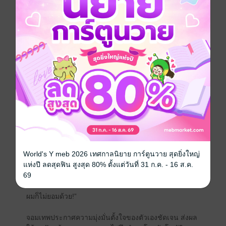
จอมเทพบอกเสียงหนักไม่แพ้กัน ให้มันรู้กันไปว่าเกมนี้ใคร
จะเป็นผู้ชนะ
ผู้หญิงตาต่ำ!
นี่เป็นครั้งที่สองแล้วที่เขาต้องค่อนขอดเธอด้วยคำพูด
ประโยคนี้ กล้าพูดออกมาได้ยังไงว่ายอมแต่งงานกับเขา
เพราะไม่อยากดวงตก รู้ถึงไหน คงได้อายถึงนั่น!
“แล้วใครว่าสามีภรรยาต้องมีเซ็กซ์กันในคืนเข้าหอด้วยล่ะ
ฝันไปเถอะ!”
พรพิรุณเถียงกลับ รับไม่ได้เหมือนกันกับทฤษฎีแบบเข้าข้าง
ตัวเองของชายหนุ่ม
World's Y meb 2026 เทศกาลนิยาย การ์ตูนวาย สุดยิ่งใหญ่
แห่งปี ลดสุดฟิน สูงสุด 80% ตั้งแต่วันที่ 31 ก.ค. - 16 ส.ค.
“นี่คุณคิดว่าผมจะนอนกอดคุณทั้งคืนโดยที่เราไม่มีอะไรกัน
69
อย่างนั้นเหรอน้ำมนต์! เป็นไปไม่ได้หรอกนะขอบอก และ
ผมก็ไม่ยอมด้วย!”
จอมเทพประกาศความมุ่งมั่นตั้งใจของตัวเองชัดเจน ส่งผล