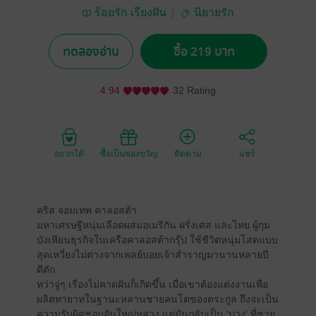
ร้อยรัก เรียงฝัน
นิยายรัก
ทดลองอ่าน
ซื้อ 219 บาท
4.94
32 Rating
อยากได้
ซื้อเป็นของขวัญ
ติดตาม
แชร์
คริส จอมเทพ คาลอสต้า
มหาเศรษฐีหนุ่มเลือดผสมอเมริกัน ฝรั่งเศส และไทย ผู้กุม
บังเหียนธุรกิจในเครือคาลอสต้ากรุ๊ป ใช้ชีวิตหนุ่มโสดแบบ
สุดเหวี่ยงไม่ต่างจากเพลย์บอยเจ้าสำราญมานานหลายปี
ดีดัก
ทว่าจู่ๆ เรื่องไม่คาดฝันก็เกิดขึ้น เมื่อเขาต้องแต่งงานเพื่อ
ผลิตทายาทในฐานะหลานชายคนโตของตระกูล ถึงจะเป็น
ความรับผิดชอบอันใหญ่หลวง แต่มันกลับเป็น ‘บ่วง’ ที่ชาย