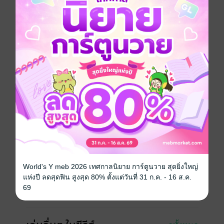
โกคุ อิโอริ ผู้ที่ถูกขนานนามว่าไร้เทียมทานในใต้หล้า
ศัตรูคือเหล่านักศิลปะการต่อสู้ที่รัฐบาลคัดเลือกเพื่อจะหา
"ผู้ที่แข็งแกร่งที่สุด" ชื่อของมันคือ บั๊คคะเฮียคเค็น
คนที่ติดตามอิโอริมาคือ รัน ลูกสาวของตระกูลอิจิโนเสะ
ซึ่งหลงเสน่ห์ของดาบ
การต่อสู้ครั้งใหม่ของ เซ็นโกคุ อิโอริ ที่ต้องต่อกรกับเหล่าผู้
ที่แข็งแกร่งทั้งหลายได้เปิดม่านขึ้นแล้ว!!
การ์ตูนญี่ปุ่น
แอกชัน
ผจญภัย
ย้อนยุค/พีเรียด
ซีรีส์
ดาบดีเดือด GAMARAN ภาค ท้าฟัน (รายตอน)
ประเภทไฟล์
pdf
วันที่วางขาย
06 พฤศจิกายน 2562
World's Y meb 2026 เทศกาลนิยาย การ์ตูนวาย สุดยิ่งใหญ่
แห่งปี ลดสุดฟิน สูงสุด 80% ตั้งแต่วันที่ 31 ก.ค. - 16 ส.ค.
ความยาว
22 หน้า
69
ราคาปก
10 บาท