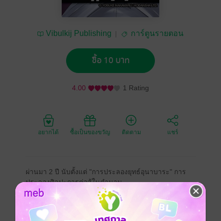
Vibulkij Publishing
การ์ตูนรายตอน
ซื้อ 10 บาท
4.00
1 Rating
อยากได้
ซื้อเป็นของขวัญ
ติดตาม
แชร์
ผ่านมา 2 ปี นับตั้งแต่ "การประลองยุทธ์อุนาบาระ" การ
ประลองศิลปะการต่อสู้ในตำนาน
ที่นักศิลปะการต่อสู้จำนวนมากมายเสี่ยงชีวิตเพื่อการเป็น
"ผู้ที่แข็งแกร่งที่สุด"
ได้มีหนังสือเชิญเข้าร่วมการต่อสู้จากรัฐบาลส่งมาหา เซ็น