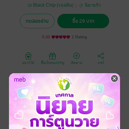
Black Chip (รอยฝัน)
นิยายรัก
ทดลองอ่าน
ซื้อ 29 บาท
5.00
1 Rating
อยากได้
ซื้อเป็นของขวัญ
ติดตาม
แชร์
ไอ้ของอย่างความรักบางครั้งมันก็โผล่พรวดมาในเวลาที่
เราไม่ตั้งตัวและไม่คาดคิด ดังนั้นจึงไม่ได้รู้ตัวเลยสักนิดว่า
เรากำลังก้าวเดินเข้าไปในกับดักทางอารมณ์ที่น่าสยอง
ขวัญที่สุดในชีวิต
========
ใบหน้าหล่อเหลาเงยขึ้นสบตาเธอ คิ้วเข้มข้างหนึ่งเลิกสูง
พลางถามราวกับจะชักจูงเธอให้ทำเรื่องร้ายกาจไปด้วยกัน
กับเขา