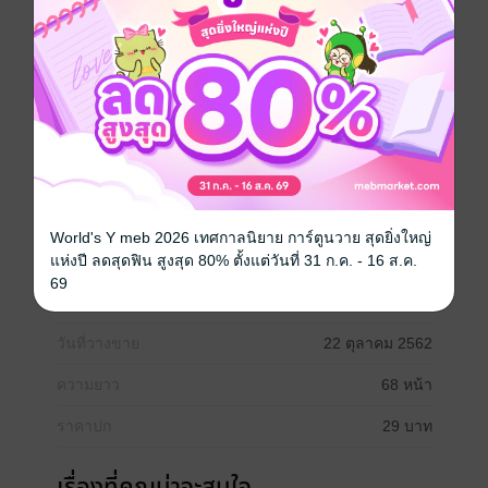
“ไม่มีอยู่ในความคิดคุณเลยจริง ๆ เหรอ” เขาถามอ่อยเหยื่อ
บนใบหน้าแสนสุภาพอ่อนโยนซึ่งไม่มีร่องรอยหรือสัญญาณ
ใด ๆ ที่บ่งบอกถึงอารมณ์พิศวาส มีเพียงนัยน์ตาสีเข้มที่เธอ
รู้จักดีว่าเขาคุกรุ่นมากเพียงใดแล้วในเวลานี้
“เกลี้ยกล่อมฉันสิ”
หมายเหตุ* ขยายไทม์ไลน์มาจากตอนจบของ กามเทพซ่อน
World's Y meb 2026 เทศกาลนิยาย การ์ตูนวาย สุดยิ่งใหญ่
กล เหตุการณ์หลายเดือนต่อมา...
แห่งปี ลดสุดฟิน สูงสุด 80% ตั้งแต่วันที่ 31 ก.ค. - 16 ส.ค.
69
ประเภทไฟล์
pdf
วันที่วางขาย
22 ตุลาคม 2562
ความยาว
68 หน้า
ราคาปก
29 บาท
เรื่องที่คุณน่าจะสนใจ