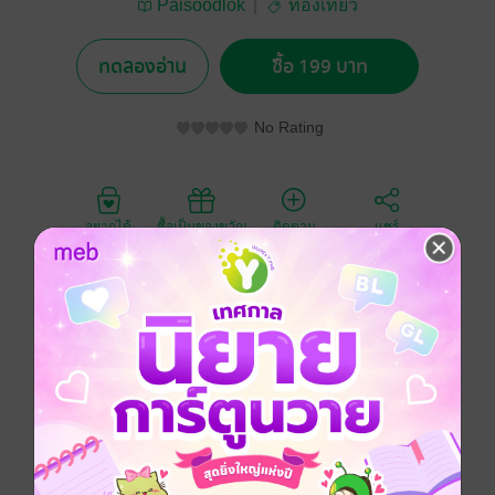
Paisoodlok
ท่องเที่ยว
ทดลองอ่าน
ซื้อ 199 บาท
No Rating
อยากได้
ซื้อเป็นของขวัญ
ติดตาม
แชร์
ที่นี่มีตึกรามสวยเรียงรายต่อกัน...อย่างไม่รู้จบ
หลงไปกับสถาปัตยกรรมและศิลปะแปลกตา...หลากยุค
หลายสมัย
ท่องดินแดนแห่งนักเดินเรือชื่อดัง...ตำนานแห่งการค้นพบ
เผลอใจไปกับบรรยากาศสบายๆ และอาหารอร่อย...ที่สเปน
เที่ยวเล่น สเปนเป็นหนังสือท่องเที่ยวที่จะให้ข้อมูลแบบ
สมบูรณ์ ตั้งแต่เตรียมตัวคุณให้รู้จักประเทศสเปน เมื่อคิดจะ