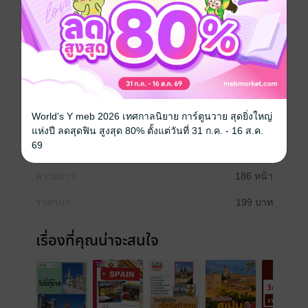
ไปจะต้องทำอย่างไรบ้าง ขั้นตอนก่อนการเดินทาง สถานที่
ต่างๆ เปิดปิดเวลาใด เดินทางไปอย่างไร สำคัญคือประวัติ
และความสนุกสนานที่จะได้รับเป็นแบบที่คาดคิดไว้ไหม
หากพร้อม...ก็ไปด้วยกันเลย
เที่ยวด้วยตนเอง
เที่ยวยุโรป
เที่ยวสเปน
World's Y meb 2026 เทศกาลนิยาย การ์ตูนวาย สุดยิ่งใหญ่
ประเภทไฟล์
pdf
แห่งปี ลดสุดฟิน สูงสุด 80% ตั้งแต่วันที่ 31 ก.ค. - 16 ส.ค.
69
วันที่วางขาย
16 ตุลาคม 2562
ความยาว
186 หน้า
ราคาปก
199 บาท
เรื่องที่คุณน่าจะสนใจ