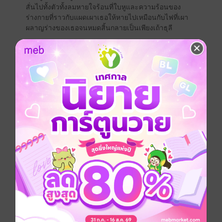
สั่นไปทั้งตัวทั้งลมหายใจร้อนที่ใบหูและความร้อนของ
ร่างกายที่ราวกับแผดเผาเธอให้หายไปเหมือนกับไฟที่เผา
ผลาญร่างของเธอจนหมดสิ้นกลายเป็นเพียงเถ้าธุลี
การที่ถูกดวงตาคู่สวยนั้นจ้องมองมันเป็นการทรมานฉัน
ด้วยสายตาของเธอเหมือนกับโซ่ตรวนที่พันธนาการฉันไว้
ไม่ให้หนีไปจากเธอได้...
Girl love / Yuri
โรแมนติก
แฟนตาซี
เวทมนตร์คาถา
แม่มด / พ่อมด
ประเภทไฟล์
pdf, epub
(สารบัญ)
วันที่วางขาย
13 พฤศจิกายน 2562
ความยาว
147 หน้า (≈ 37,430 คำ)
ราคาปก
200 บาท (ประหยัด 60%)