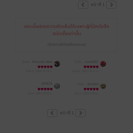
หน้าที่ 1
ขณะนี้แสดงความคิดเห็นได้เฉพาะผู้ที่มีหนังสือ
ฉบับเต็มเท่านั้น
(ข้อความอัตโนมัติจากระบบ)
มีแล้ว -
Khunbie Bbie
มีแล้ว -
fues6387
20 พ.ค. 2564
12:14 น.
29 ธ.ค. 2563
16:37 น.
JANEZA
มีแล้ว -
Mofalili
9 ต.ค. 2563
10:55 น.
8 ต.ค. 2563
8:38 น.
หน้าที่ 1