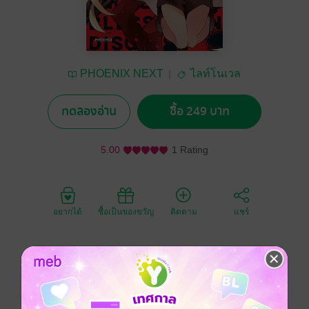
PHOENIX NEXT
ไลท์โนเวล
ทดลองอ่าน
ซื้อ 249 บาท
5.00
1 Rating
อยากได้
ซื้อเป็นของขวัญ
ติดตาม
แชร์
เรย์เดินหน้าในชั้น B2 เพียงลำพังเพื่อหาทางช่วยแซ็คซึ่งมี
อาการบาดเจ็บสาหัส
ห้วงบรรยากาศลอยอบอวลด้วยกลิ่นหอมหวาน ปลายทางที่