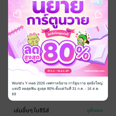
ไปถึงมี 'บาทหลวง' กำลังรอคอยเธออยู่
'เกรย์' ชายผู้เป็นสื่อกลางระหว่างพระเจ้าจะเป็นมิตรหรือ
ศัตรู...!?
'บททดสอบคนบาป' ซึ่งขุดค้นถึงส่วนลึกของจิตใจ
เริ่มการพิพากษาแม่มด ตรวจตราทุกเสี้ยวส่วนเพื่อเผยธาตุ
แท้ของเรย์!
หนังสือแปล
ซีรีส์
ทูตสวรรค์ ทัณฑ์อำมหิต (LN)
ประเภทไฟล์
pdf, epub
(สารบัญ)
วันที่วางขาย
15 ตุลาคม 2562
World's Y meb 2026 เทศกาลนิยาย การ์ตูนวาย สุดยิ่งใหญ่
ความยาว
296 หน้า (≈ 71,044 คำ)
แห่งปี ลดสุดฟิน สูงสุด 80% ตั้งแต่วันที่ 31 ก.ค. - 16 ส.ค.
69
ราคาปก
295 บาท (ประหยัด 15%)
เล่มอื่นๆ ในซีรีส์
ดูทั้งหมด