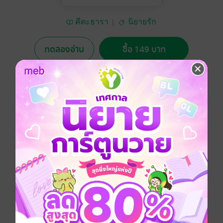
คีตะธารา
นิยายรัก
ทดลองอ่าน
ซื้อ 149 บาท
5.00
2 Rating
อยากได้
ซื้อเป็นของขวัญ
ติดตาม
แชร์
คนสองคน ต่างพ่อต่างแม่ แตกต่างกันทุกด้าน ไม่ใช่ญาติพี่
น้อง ไม่มีอะไรเกี่ยวข้องกัน แต่ต้องมาเจอะเจอกัน อะไรจะ
เกิดขึ้น
ความรักจะเริ่มต้นตรงจุดไหน จะดำเนินอย่างไรและจะ
ลงเอยแบบไหน?