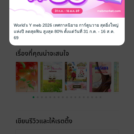
ประเภทไฟล์
pdf, epub
(สารบัญ)
วันที่วางขาย
23 พฤษภาคม 2555
World's Y meb 2026 เทศกาลนิยาย การ์ตูนวาย สุดยิ่งใหญ่
ความยาว
174 หน้า (≈ 32,943 คำ)
แห่งปี ลดสุดฟิน สูงสุด 80% ตั้งแต่วันที่ 31 ก.ค. - 16 ส.ค.
ราคาปก
259 บาท (ประหยัด 42%)
69
เรื่องที่คุณน่าจะสนใจ
เขียนรีวิวและให้เรตติ้ง