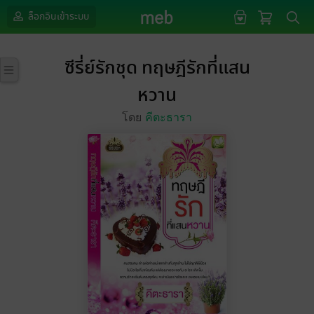
ล็อกอินเข้าระบบ
ซีรี่ย์รักชุด ทฤษฎีรักที่แสน
หวาน
โดย
คีตะธารา