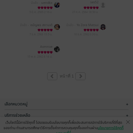
sas52
มีแล้ว -
uendkx
5 มี.ค. 2565
2:16 น.
27 ก.ค. 2564
18:50 น.
มีแล้ว -
อนัญพร สถานเดิ
มีแล้ว -
Yo Zora Matsui
ม
7 ธ.ค. 2563
15:5 น.
10 ธ.ค. 2562
0:30 น.
Aomnoe
15 พ.ย. 2562
8:14 น.
หน้าที่ 1
เลือกหมวดหมู่
+
บริการช่วยเหลือ
+
เว็บไซต์นี้มีการใช้คุกกี้ โปรดยอมรับนโยบายคุกกี้เพื่อประสบการณ์การใช้บริการที่ดีที่สุด
เกี่ยวกับเรา
+
ของท่าน ท่านสามารถศึกษาวิธีการตั้งค่าการควบคุมคุกกี้ของท่านผ่าน
นโยบายการใช้คุกกี้