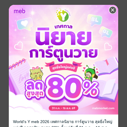
ประเภทไฟล์
pdf, epub
(สารบัญ)
วันที่วางขาย
27 ตุลาคม 2562
ความยาว
515 หน้า (≈ 104,641 คำ)
ราคาปก
500 บาท (ประหยัด 24%)
สนใจเวอร์ชันกระดาษ เชิญทางนี้!
เวอร์ชันกระดาษมีวางขายที่เว็บไซต์สำนัก
พิมพ์ จะไม่มีขายโดย MEB นะจ๊ะ สามารถสั่ง
ซื้อ หรือติดต่อคนขายโดยตรงเลยจ้ะ
สั่งซื้อโดยตรงกับ สนพ.
เรื่องที่คุณน่าจะสนใจ
World's Y meb 2026 เทศกาลนิยาย การ์ตูนวาย สุดยิ่งใหญ่