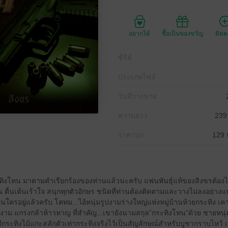
อยากได้
ซื้อเป็นของขวัญ
ติด
ซีรีส์
ประเภทไฟล์
วันที่วางขาย
ความยาว
239
ราคาปก
129 
งกระทิงโทน มาตามคำเรียกร้องของท่านแล้วนะครับ แฟนพันธุ์แท้ของสิงขรต้องไ
ตื่นเต้นเร้าใจ สนุกทุกตัวอักษร ชนิดที่ท่านต้องติดตามและวางไม่ลงอย่าง
อนใครอยู่แล้วครับ โคทม...ไอ้หนุ่มรูปงามร่างใหญ่แห่งหมู่บ้านห้วยกระทิง เ
สง่างาม แกร่งกล้าห้าวหาญ ที่สำคัญ...เขายังนามสกุล”กระทิงโทน”ด้วย ชายหน
มีกระทิงไม้แกะสลักตัวเท่ากระทิงจริงไว้เป็นสัญลักษณ์สำหรับบูชากราบไหว้ เพ