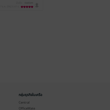
มีแล้ว -
toalom
17 ธ.ค. 2562
3:41 น.
กลุ่มธุรกิจในเครือ
Central
OfficeMate