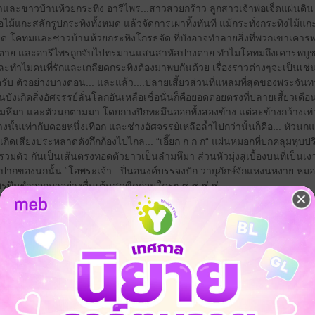
ละชาวบ้านห้วยกระทิง อารีไพร...สาวสวยกร้าว ลูกสาวเจ้าพ่อเจ็ดแผ่นดิน 
ไม้แกะสลักรูปกระทิงทั้งหมด แล้วจัดการเผาทิ้งทันที แม้กระทั่งกระทิงไม้แ
หมด โคทมและชาวบ้านห้วยกระทิงโกรธจัด ที่บังอาจทำลายสิ่งที่พวกเขาเคารพบู
้มตาย และอารีไพรถูกจับไปทรมานแสนสาหัสปางตาย ทำไมโคทมถึงเคารพบูช
ละทำไมคนที่รักและเกลียดกระทิงต้องมาพบกันด้วย เรื่องราวต่างๆจะเป็นเช่
 ตัวอย่างบางตอน... และแล้ว....ปลายเสี้ยวส่วนที่แหลมที่สุดของพระจันทร
บังเกิดสิ่งอัศจรรย์ลั่นโลกอันเหลือเชื่อนั่นก็คือยอดดอยตรงที่ปลายเสี้ยวเดื
มหึมา และตัวนกตามมา โดยกางปีกทะมึนออกทั้งสองข้าง แต่ละข้างกว้างเท
ั้นเท่ากับดอยหนึ่งเทือก และช่างอัศจรรย์เหลือล้ำไปกว่านั้นก็คือ... หั
ังเกิดเสียงประหลาดดังกึกก้องไปไกล... “เอี๊ยก ก ก ก“ แผ่นหมอกที่ปกคลุมหุบปร
มตัว กันเป็นเส้นตรงทอดตัวยาวเป็นลํามหึมา ส่วนหัวมุ่งสู่เบื้องบนที่เป็น
งอยปากของนกนั้น “โอพระเจ้า...ปิ่นอนงค์บรรจงปัก วายุภักษ์จักแหงนหงาย หม
มพําออกมาอย่างตื่นเต้นสุดขีดก่อนใครๆ ซู่ ซู่ ซู่ ซู่