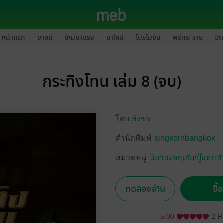
หน้าแรก
ขายดี
ใหม่มาแรง
มาใหม่
โปรโมชัน
ฟรีกระจาย
ฮิต
กระทิงโทน เล่ม 8 (จบ)
โดย
สิงขร
สำนักพิมพ์
singkornbangkok
หมวดหมู่
นิยายผจญภัย/บู๊แอกช
ทดลองอ่าน
ซื้
5.00
2 R