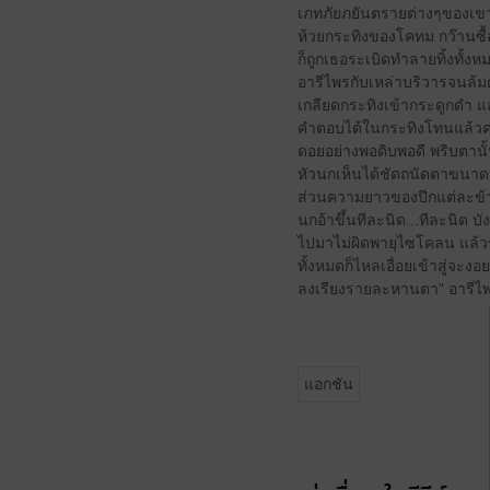
เภทภัยภยันตรายต่างๆของเขาแ
ห้วยกระทิงของโคทม กว๊านซื้อ
ก็ถูกเธอระเบิดทำลายทิ้งทั้ง
อารีไพรกับเหล่าบริวารจนล
เกลียดกระทิงเข้ากระดูกดำ แ
คำตอบได้ในกระทิงโทนแล้วครับ
ดอยอย่างพอดิบพอดี พริบตานั้น
หัวนกเห็นได้ชัดถนัดตาขนาด
ส่วนความยาวของปีกแต่ละข้างน
นกอ้าขึ้นทีละนิด...ทีละนิด บ
ไปมาไม่ผิดพายุไซโคลน แล้วรว
ทั้งหมดก็ไหลเอื่อยเข้าสู่จะ
ลงเรียงรายละหานตา" อารีไพรพึ
แอกชัน