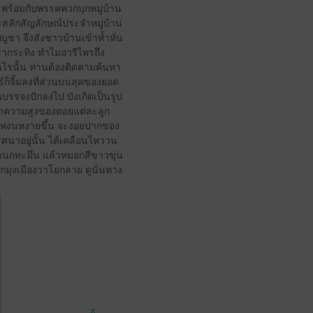
พร้อมกับพรรคพวกบุกหมู่บ้าน
กะสลักสัญลักษณ์ประจำหมู่บ้าน
ชา จึงสั่งชาวบ้านเข้าห้ำหั่น
ากระทิง ทำไมอารีไพรถึง
นไรนั้น ท่านต้องติดตามค้นหา
์ก็จิ้มลงที่ส่วนบนสุดของยอด
อนบรรจงปักลงไป บังเกิดเป็นรูป
่าความสูงของดอยแต่ละลูก
วนกแหงนหงายขึ้น จะงอยปากของ
ิศนาอยู่นั้น ได้เคลื่อนไหววน
เงานกทะมึน แล้วหมอกสีขาวขุ่น
อกมุงเมืองวาโยกลาย ดูนั่นทาง