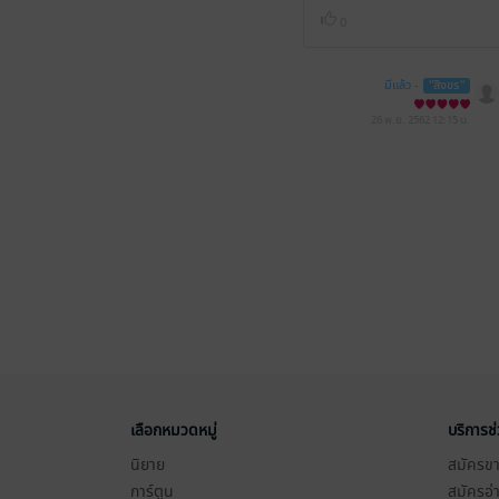
0
มีแล้ว -
"สิงขร"
26 พ.ย. 2562
12:15 น.
เลือกหมวดหมู่
บริการช
นิยาย
สมัครขาย
การ์ตูน
สมัครอ่