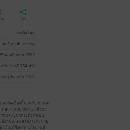
ตาม
แชร์
กระทิงโทน
pdf, epub
(สารบัญ)
25 พฤศจิกายน 2562
 หน้า (≈ 45,754 คำ)
บาท (ประหยัด 23%)
ม่พลาดเรื่องนี้นะครับ ท่านจะ
แน่นอน นามปากกา... “สิงขร”
คารพและบูชากระทิงว่าเป็น
ุ่มมีอาชีพแกะสลักกระทิงขาย
ื่อเป็นที่พึ่งพาทางใจยามมี