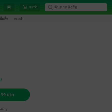
ตะกร้า
ขึ้นหิ้ง
แนะนำ
ัน
อ 99 บาท
ating