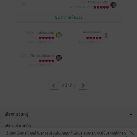
มีแล้ว -
kattchaa2401
1
2 พ.ย. 2562
4:22 น.
ดู 1 ความเห็นย่อย
Anonymous
มีแล้ว -
Rainbowbln
20 มิ.ย. 2566
18:51 น.
2 พ.ย. 2562
3:6 น.
มีแล้ว -
Tik Attakitkosol
2 พ.ย. 2562
1:44 น.
หน้าที่ 1
เลือกหมวดหมู่
+
บริการช่วยเหลือ
+
เว็บไซต์นี้มีการใช้คุกกี้ โปรดยอมรับนโยบายคุกกี้เพื่อประสบการณ์การใช้บริการที่ดีที่สุด