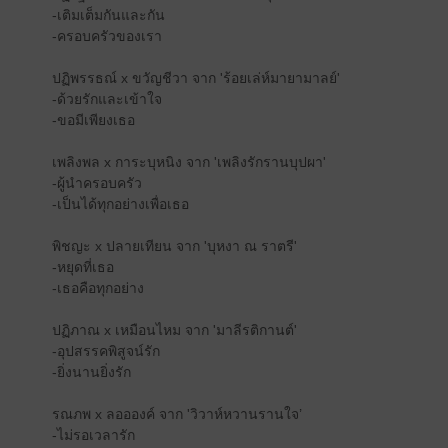
-เติมเต็มกันและกัน
-ครอบครัวของเรา
ปฏิพรรธณ์ x ขวัญชีวา จาก 'ร้อยเล่ห์มายามาลย์'
-ด้วยรักและเข้าใจ
-ขอมีเพียงเธอ
เพลิงพล x การะบุหนิง จาก 'เพลิงรักรานบุปผา'
-ผู้นำครอบครัว
-เป็นได้ทุกอย่างเพื่อเธอ
พิชญะ x ปลายเทียน จาก 'บุหงา ณ ราตรี'
-หยุดที่เธอ
-เธอคือทุกอย่าง
ปฏิภาณ x เหมือนไหม จาก 'มาลีรติกานต์'
-อุปสรรคพิสูจน์รัก
-ยิ่งนานยิ่งรัก
รณภพ x ลออองค์ จาก 'วิวาห์หวานรานใจ’
-ไม่รอเวลารัก