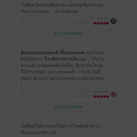
ในที่สุดเก็บครบเซ็ตล่ะค่ะ แต่ละคู่เรียกว่าแข่ง
กันหวานนนนน ... อ่านเพลินค่ะ
มีแล้ว -
pcharin
1
6 มี.ค. 2563
5:8 น.
ดู 1 ความเห็นย่อย
ต้อนนนนนนนนนเข้าชั้นก่อนนะคะ
สุขใจอ่าน
ยังไม่ได้อ่าน
วิวาห์หวานรานใจ
เยย.... ไว้อ่าน
ครบแล้ว มาต่อยอดที่เล่มนี้ค่ะ จุ๊บๆๆ มั่นใจ ถูก
ใจใช่ๆๆกันค่ะ (การอ่านตกต่ำ การเงินไม่มี
ปัญหา อ๊ากกกก อยากกกกกแต่ งานต้องนำทาง
)
มีแล้ว -
sukjaiaan
2
2 พ.ย. 2562
5:48 น.
ดู 1 ความเห็นย่อย
ในที่สุดก็ได้อ่านดอกไม้หวานใจพยัคฆ์ ความ
ฟินจุกอกเลยค่าา<3