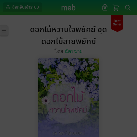
ล็อกอินเข้าระบบ
ดอกไม้หวานใจพยัคฆ์ ชุด
ดอกไม้ลายพยัคฆ์
โดย
ฉัตรฉาย