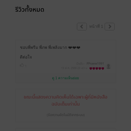
รีวิวทั้งหมด
หน้าที่ 1
ชอบพี่พรีม พี่ภพ พี่เพลิงมาก ❤️❤️❤️
ดีต่อใจ
มีแล้ว -
PPraew1991
1
13 ส.ค. 2566
23:43 น.
ดู 1 ความเห็นย่อย
ขณะนี้แสดงความคิดเห็นได้เฉพาะผู้ที่มีหนังสือ
ฉบับเต็มเท่านั้น
(ข้อความอัตโนมัติจากระบบ)