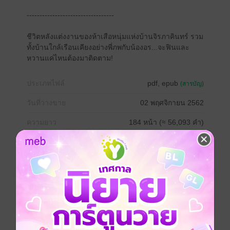
----------------------------------
ชีวิตหลังแต่งงานของห้าเสือหนุ่มแห่งบ้านจิรภาคินทร์ รวม
ทั้งบ้านใกล้เรือนเคียงอย่างพี่ภพกับน้องอร...จะฟินและ
หวานแค่ไหนต้องมาติดตาม!
ประเภทไฟล์
pdf, epub
(สารบัญ)
วันที่วางขาย
02 พฤศจิกายน 2562
ความยาว
184 หน้า (≈ 56,093 คำ)
ราคาปก
199 บาท (ประหยัด 15%)
สนใจเวอร์ชันกระดาษ เชิญทางนี้!
เวอร์ชันกระดาษมีวางขายที่เว็บไซต์สำนัก
พิมพ์ จะไม่มีขายโดย MEB นะจ๊ะ สามารถสั่ง
ซื้อ หรือติดต่อคนขายโดยตรงเลยจ้ะ