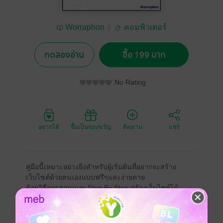
Worraphon
คอมพิวเตอร์
ทดลองอ่าน
ซื้อ 199 บาท
No Rating
อยากได้
ซื้อเป็นของขวัญ
ติดตาม
แชร์
คู่มือนี้เหมาะอย่างยิ่งสำหรับผู้เริ่มต้นที่อยากจะสร้าง
เว็บไซต์ด้วยตนเองแบบฟรีๆและง่ายดาย
ด้วยวิธีการสอนแบบ Step By Step สร้างเว็บไซต์ได้
ภายใน 1 วัน
สำหรับเล่มนี้ รวบรวม4เล่มเข้าด้วยกัน ประกอบได้ด้วย
คู่มือ สอน Wordpress แบบทำได้ ใช้เป็น ฉบับสมบูรณ์