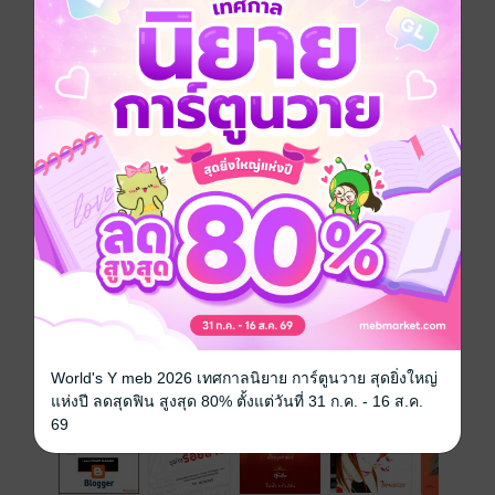
คู่มือรวบรวมโค้ดติดเว็บแบบฟรีๆให้กับเว็บไซต์ของคุณ
คู่มือสุดยอดแหล่งสร้างรายได้ให้กับเว็บไซต์ของคุณแบบ
ฟรีๆ
และคู่มือสอนวิธีสมัครหาเงินสร้างรายได้บนเว็บไซต์ของ
คุณ จาก 2 เว็บไซต์ดังระดับโลก
ประเภทไฟล์
pdf
วันที่วางขาย
09 กุมภาพันธ์ 2557
ความยาว
119 หน้า
ราคาปก
199 บาท
เรื่องที่คุณน่าจะสนใจ
World's Y meb 2026 เทศกาลนิยาย การ์ตูนวาย สุดยิ่งใหญ่
แห่งปี ลดสุดฟิน สูงสุด 80% ตั้งแต่วันที่ 31 ก.ค. - 16 ส.ค.
69