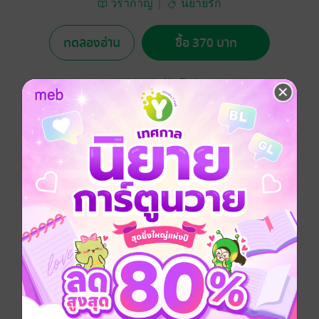
วรากาญ
นิยายรัก
ทดลองอ่าน
ซื้อ 370 บาท
No Rating
อยากได้
ซื้อเป็นของขวัญ
ติดตาม
แชร์
เขาและเธอเกิดมาพบกันเพื่อรักกันทุกๆชาติตั้งแต่
มนุษยชาติถือกำเนิด แต่ชะตารักของคนทั้งคู่ตกที่นั่งรักที่
โชคร้ายที่สุด จะกี่ภพกี่ชาติที่เกิดมารักกันไม่เคยได้สมหวัง
ในรักแม้เพียงชาติเดียว แล้วชาติสุดท้ายนี้หากเขาเป็นเทพ
ที่มีอำนาจสูงสุดเล่า เขาจะสามารถสานรักต้านลิขิตฟ้าได้
สำเร็จหรือไม่?
ประเภทไฟล์
pdf, epub
(สารบัญ)