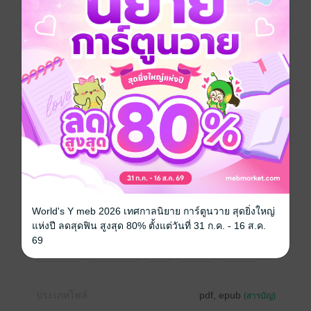
คนขาดๆ เกินๆ อย่างเขาไม่กล้าเริ่มต้นใหม่กับใคร ครอง
ตัวเป็นโสด ไม่มีเพื่อนสนิท ไม่มีคู่หู ไม่มีคนรัก จนเมื่อได้
คู่ขาสาวพราวเสน่ห์มาเติมเต็ม
'คาเรน' พยานสาวผู้มาพร้อมความผิดปกติบางอย่าง เธอ
เป็นคนอ่อนไหว อารมณ์ปรวนแปรเดี๋ยวดีดี๋ยวร้าย เดี๋ยว
เอาแต่ใจเดี๋ยวขี้ออด เปรียบเสมือผู้หญิงสมัยนี้ที่บริหาร
เสน่ห์เก่ง หน้าซื่อตาใสแกล้งโง่ แต่ลึกๆ เป้นฝ่ายควบคุมอยู่
ตลอด
ภาระกิจที่ฌธอไม่อยากยุ่งเกี่ยวทำให้พบกับชายหนุ่มตรง
สเปค ริมฝีปากอวบอิ่มที่ควรใช้บอกความลับกลับซุกซนล่วง
เกินจนยากจะหยุดได้
World's Y meb 2026 เทศกาลนิยาย การ์ตูนวาย สุดยิ่งใหญ่
แห่งปี ลดสุดฟิน สูงสุด 80% ตั้งแต่วันที่ 31 ก.ค. - 16 ส.ค.
69
โรมานซ์
โรแมนติก
18+
มาเฟีย
อีโรติก
ประเภทไฟล์
pdf, epub
(สารบัญ)