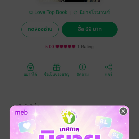
Love Top Book
นิยายโรมานซ์
ทดลองอ่าน
ซื้อ 69 บาท
5.00
1 Rating
อยากได้
ซื้อเป็นของขวัญ
ติดตาม
แชร์
#สืบรักพักใจ
'ภีมพล' ตัวแทนผู้ชายสมัยใหม่ บ้างาน จริงจัง ไม่จัดลำดับ
ความสำคัญ ทุกอย่างในชีวิตรวนหมด กลายเป็นคนคร่ำครึ
น่าเบื่อ เมียหนี ทั้งที่ฐานะมั่นคง เพราะทำงานเป็นสายสืบ
ได้ค่าเสี่ยงภัยมหาศาล