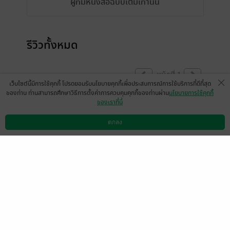
ผู้ที่มีหนังสือฉบับเต็มเท่านั้น
รีวิวทั้งหมด
หน้าที่ 1
เว็บไซต์นี้มีการใช้คุกกี้ โปรดยอมรับนโยบายคุกกี้เพื่อประสบการณ์การใช้บริการที่ดีที่สุด
ของท่าน ท่านสามารถศึกษาวิธีการตั้งค่าการควบคุมคุกกี้ของท่านผ่าน
นโยบายการใช้คุกกี้
ของเราที่นี่
ขณะนี้แสดงความคิดเห็นได้เฉพาะผู้ที่มีหนังสือ
ฉบับเต็มเท่านั้น
ตกลง
ดาวน์โหลดแอป
วิธีการใช้งาน
ติดต่อเรา
(ข้อความอัตโนมัติจากระบบ)
มีแล้ว -
Love Top+Admin
9 พ.ย. 2562
1:35 น.
หน้าที่ 1