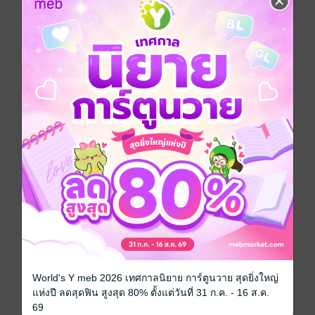
ฮินาตะ แฟนคนเดียวในชีวิตของเขาที่เคยคบกันตอนอยู่มอ
ต้นถูกฆ่าตายโดยฝีมือของ "โตเกียวมันจิไค" สมาพันธ์วาย
ร้ายที่ตำรวจยังไม่กล้ายุ่ง...
แต่แล้ววันหนึ่ง ทาเคมิจิกลับย้อนเวลาไปยังสมัยมอต้นเมื่อ
12 ปีก่อน ที่เป็นต้นเหตุให้อดีตแฟนต้องตายได้!!
เพื่อช่วยฮินาตะ เพื่อเปลี่ยนชีวิตที่หนีมาตลอด อดีตนักเลงผู้
มีช่วงรุ่งเรืองอยู่ถึงแค่มอต้นอย่างเขา ขอสาบานว่าจะแก้
แค้นโตเกียวมันจิไค "จอมโฉดแห่งคันโต" ให้จงได้!!
การ์ตูนญี่ปุ่น
แอกชัน
ข้ามเวลา
นักเลง
การ์ตูนผู้ชาย
ซีรีส์
โตเกียว รีเวนเจอร์ส Tokyo Revengers (รายตอน)
World's Y meb 2026 เทศกาลนิยาย การ์ตูนวาย สุดยิ่งใหญ่
ประเภทไฟล์
pdf
แห่งปี ลดสุดฟิน สูงสุด 80% ตั้งแต่วันที่ 31 ก.ค. - 16 ส.ค.
69
วันที่วางขาย
13 พฤศจิกายน 2562