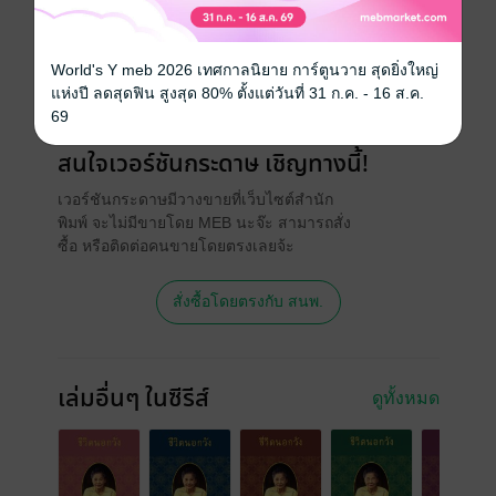
วันที่วางขาย
01 ธันวาคม 2562
ความยาว
307 หน้า
World's Y meb 2026 เทศกาลนิยาย การ์ตูนวาย สุดยิ่งใหญ่
แห่งปี ลดสุดฟิน สูงสุด 80% ตั้งแต่วันที่ 31 ก.ค. - 16 ส.ค.
ราคาปก
269 บาท (ประหยัด 20%)
69
สนใจเวอร์ชันกระดาษ เชิญทางนี้!
เวอร์ชันกระดาษมีวางขายที่เว็บไซต์สำนัก
พิมพ์ จะไม่มีขายโดย MEB นะจ๊ะ สามารถสั่ง
ซื้อ หรือติดต่อคนขายโดยตรงเลยจ้ะ
สั่งซื้อโดยตรงกับ สนพ.
เล่มอื่นๆ ในซีรีส์
ดูทั้งหมด