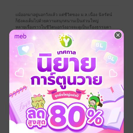
แม้ออกมาอยู่นอกวังแล้ว แต่ชีวิตของ ม.ล.เนื่อง นิลรัตน์
ก็ยังคงเต็มไปด้วยความสนุกสนานเป็นส่วนใหญ่
หลายเรื่องราวในชีวิตนอกวังอาจจะดูเป็นเรื่องธรรมดา
แต่พอเกิดขึ้นกับ ม.ล.เนื่อง ก็กลับกลายเป็นเรื่องพิเศษขึ้น
มาเสียอย่างนั้น
การไปดูละครทุกวันหยุดสุดสัปดาห์
การไปเป็นวิทยากร ให้สัมภาษณ์ ออกรายการโทรทัศน์
การต้อนรับญาติสนิทมิตรสหาย และแฟนนักอ่านที่ไม่รู้จัก
มักจี่
การรับมือกับโรคภัยไข้เจ็บและเหตุกะทันหันใดๆ
ไม่ว่าเรื่องไหนๆ ก็กลายเป็นสนุกน่าสนใจไปเสียหมด น่าทึ่ง
จริงๆ
ม.ล.เนื่อง นิลรัตน์ เป็นนักเล่าเรื่องชั้นยอด เป็นผู้ใหญ่ที่น่า
เคารพ
และเป็นที่รักของนักอ่านทุกยุคทุกสมัยตลอดไป
ซีรีส์
ชีวิตนอกวัง
ประเภทไฟล์
pdf, epub
(สารบัญ)