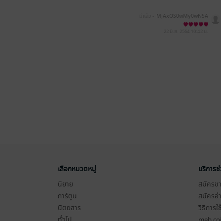
มีแล้ว -
MjAxOS0wMy0wNSA
yMToyMToyMw==
22 มิ.ย. 2564
10:42 น.
เลือกหมวดหมู่
บริการช
นิยาย
สมัครขาย
การ์ตูน
สมัครอ่
นิตยสาร
วิธีการใ
ทั่วไป
meb co