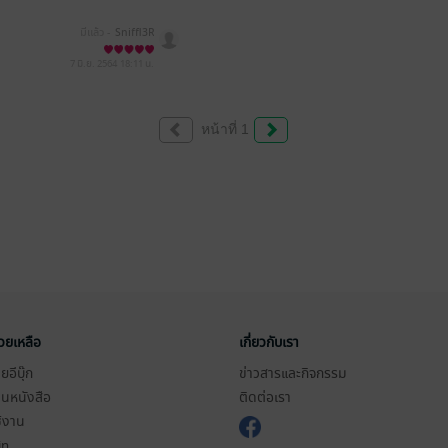
มีแล้ว -
Sniffl3R
7 มิ.ย. 2564
18:11 น.
หน้าที่ 1
่วยเหลือ
เกี่ยวกับเรา
อีบุ๊ก
ข่าวสารและกิจกรรม
านหนังสือ
ติดต่อเรา
ช้งาน
in