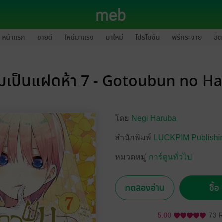
หน้าแรก
ขายดี
ใหม่มาแรง
มาใหม่
โปรโมชัน
ฟรีกระจาย
ฮิต
ผมเป็นแฝดห้า 7 - Gotoubun no 
โดย
Negi Haruba
สำนักพิมพ์
LUCKPIM Publishi
หมวดหมู่
การ์ตูนทั่วไป
ทดลองอ่าน
ซื้
5.00
73 