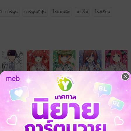
 : การ์ตูน
การ์ตูนญี่ปุ่น
โรแมนติก
ฮาเร็ม
โรงเรียน
จ