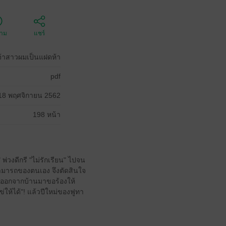
ตาม
แชร์
จ้าสาวผมเป็นแฝดห้า
pdf
18 พฤศจิกายน 2562
198 หน้า
พ่วงดีกรี "ไม่รักเรียน" ไปจน
สามารถของตนเอง จึงตัดสินใจ
ีออกจากบ้านมาขอร้องให้
่ให้ได้"! แล้วปีใหม่ของฟูทา