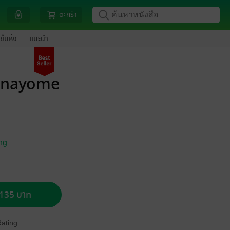
ตะกร้า
ขึ้นหิ้ง
แนะนำ
Hanayome
ng
อ 135 บาท
Rating