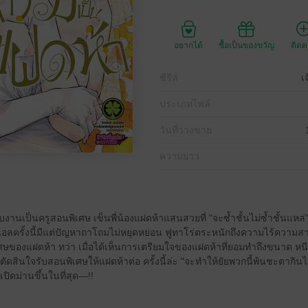
อยากได้
ซื้อเป็นของขวัญ
ติด
ซีรีส์
เ
ประเภทไฟล์
วันที่วางขาย
ความยาว
ับงานเป็นครูสอนพิเศษ เข็นพี่น้องแฝดห้าแสนสวยที่ "จะซ้ำชั้นไม่ซ้ำชั้นแหล่" 
อลครั้งนี้มีแต่ปัญหาถาโถมไม่หยุดหย่อน ฟูทาโร่ตระหนักถึงความไร้ความ
ษของแฝดห้า ทว่า เมื่อได้เห็นการเตรียมใจของแฝดห้าที่ยอมทำถึงขนาด หน
ัดสินใจรับสอนพิเศษให้แฝดห้าต่อ ครั้งนี้ล่ะ "จะทำให้ยัยพวกนี้พ้นชะตากินไข
ปิดม่านขึ้นในที่สุด—!!