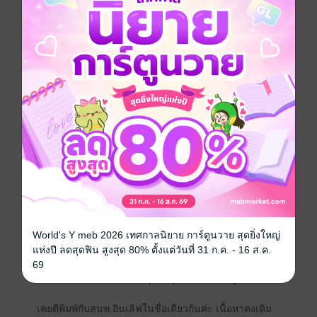
ตึง!
“โอ๊ย!”
นักพัฒนาบุคลิกภาพสาวร้องเมื่อหลังและสะโพกกระแทก
พื้นเต็มๆ อาจไม่เจ็บมากเพราะว่ามีพรมหนานุ่มรองรับตัว
เธอ อลันนาเบ้หน้า แล้วก็ย่นคิ้ว เมื่อเห็นสายตาของคนที่
นั่งข้างเตียงฝั่งที่เธอร่วงลงมา ดวงตาสีเทาเหลือบฟ้าคู่นั้น
เบิกกว้างอย่างตกตะลึง แถมปากหยักที่มีรอยแผลก็เผยอ
นิดๆ อลันนาทำหน้าเหวอ ก่อนจะเบิกตากว้างเมื่อรู้สึกถึง
ลมเย็นๆจากเครื่องปรับอากาศที่โดนใส่เนื้อตัว หญิงสาวก้ม
มองสภาพตัวเองก่อนจะตัวแข็ง ช็อก!
“!!!”
เมื่อครู่ที่หน้าอกโผล่มาให้เห็น นับว่ามันเลวร้ายแล้ว แต่นี่
มันยิ่งกว่านรกแตกเสียอีกเมื่อสาบเสื้อคลุมตัวใหญ่มันเปิด
อ้าทั้งสองฝั่ง ห่างกันราวๆสองคืบฝ่ามือแล้วเธอก็นอนหงาย
World's Y meb 2026 เทศกาลนิยาย การ์ตูนวาย สุดยิ่งใหญ่
หลังสะโพกอยู่ที่พื้นแต่สองขายังอยู่บนเตียง!
แห่งปี ลดสุดฟิน สูงสุด 80% ตั้งแต่วันที่ 31 ก.ค. - 16 ส.ค.
“...” อลันนาตัวชาวาบ ขยับตัวไม่ได้ เสียงจะกรีดร้องก็ไม่มี
69
มันเหมือนว่าเธอกำลังเปิดทุกสิ่งทุกอย่างให้เขาดู!
เคยตีพิมพ์กับสนพ.อินเลิฟในชื่อเดียวกันค่ะ เนื้อหาคงเดิม