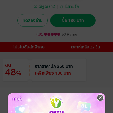
ณัฐณรา2
นิยายรัก
ทดลองอ่าน
ซื้อ 180 บาท
4.81
53 Rating
โปรโมชันสุดพิเศษ
เวลาที่เหลือ 22 วัน
ลด
จากราคาปก 350 บาท
48
%
เหลือเพียง 180 บาท
อยากได้
ซื้อเป็นของขวัญ
ติดตาม
แชร์