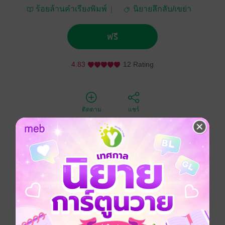
ร้อยล้านคำเรียงพิมพ์
นิยายลึกลับ/เขย่า
ขวัญ
ฟรี
4.83
12 Rating
ติดตาม
แชร์
ทุกคนก็มีความลับที่ไม่ได้บอกให้ใครรู้ใช่ไหมคะ และนั่นก็
เป็นที่มาของเรื่องสั้นเรื่องนี้ ความรักของดอกแก้วที่ไปให้
คำสัญญากับภูตผีปีศาจ จะมีอะไรเกิดขึ้นกับเธอกันแน่
เรื่องราวน่าอ่านมากๆ แล้วตอนจบของเรื่องนี้จะเป็น
อย่างไรมา อ่านเลยสิคะ คุณไม่ผิดหวังแน่ๆ