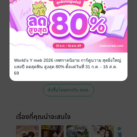
ประเภทไฟล์
pdf
วันที่วางขาย
02 ธันวาคม 2562
ความยาว
20 หน้า
ราคาปก
ฟรี
สนใจเวอร์ชันกระดาษ เชิญทางนี้!
World's Y meb 2026 เทศกาลนิยาย การ์ตูนวาย สุดยิ่งใหญ่
เวอร์ชันกระดาษมีวางขายที่เว็บไซต์สำนัก
แห่งปี ลดสุดฟิน สูงสุด 80% ตั้งแต่วันที่ 31 ก.ค. - 16 ส.ค.
พิมพ์ จะไม่มีขายโดย MEB นะจ๊ะ สามารถสั่ง
69
ซื้อ หรือติดต่อคนขายโดยตรงเลยจ้ะ
สั่งซื้อโดยตรงกับ สนพ.
เรื่องที่คุณน่าจะสนใจ