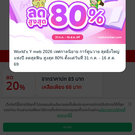
สำนักพิมพ์เซนชู
การ์ตูน Boy Love /
Yaoi
ทดลองอ่าน
ซื้อ 68 บาท
5.00
18 Rating
World's Y meb 2026 เทศกาลนิยาย การ์ตูนวาย สุดยิ่งใหญ่
โปรโมชันสุดพิเศษ
เวลาที่เหลือ 9 วัน
แห่งปี ลดสุดฟิน สูงสุด 80% ตั้งแต่วันที่ 31 ก.ค. - 16 ส.ค.
69
ลด
จากราคาปก 85 บาท
20
%
เหลือเพียง 68 บาท
เว็บไซต์นี้มีการใช้คุกกี้ โปรดยอมรับนโยบายคุกกี้เพื่อประสบการณ์การใช้บริการที่ดีที่สุด
ของท่าน ท่านสามารถศึกษาวิธีการตั้งค่าการควบคุมคุกกี้ของท่านผ่าน
นโยบายการใช้คุกกี้
ของเราที่นี่
ตกลง
อยากได้
ซื้อเป็นของขวัญ
ติดตาม
แชร์
ดาวน์โหลดแอป
วิธีการใช้งาน
ติดต่อเรา