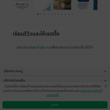
เขียนรีวิวและให้เรตติ้ง
คุณสามารถ
เข้าสู่ระบบ
เพื่อแสดงความคิดเห็นได้จ้า
เลือกหมวดหมู่
+
บริการช่วยเหลือ
+
เว็บไซต์นี้มีการใช้คุกกี้ โปรดยอมรับนโยบายคุกกี้เพื่อประสบการณ์การใช้บริการที่ดีที่สุด
เกี่ยวกับเรา
+
ของท่าน ท่านสามารถศึกษาวิธีการตั้งค่าการควบคุมคุกกี้ของท่านผ่าน
นโยบายการใช้คุกกี้
ของเราที่นี่
กลุ่มธุรกิจในเครือ
+
ตกลง
ดาวน์โหลดแอป
วิธีการใช้งาน
ติดต่อเรา