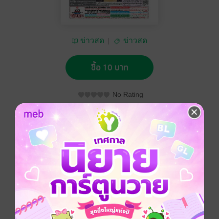
ข่าวสด
ข่าวสด
ซื้อ 10 บาท
No Rating
อยากได้
ซื้อเป็นของขวัญ
ติดตาม
แชร์
หนังสือพิมพ์ข่าวสด วันศุกร์ที่ 6 ธันวาคม พ.ศ.2562
ประเภทไฟล์
pdf