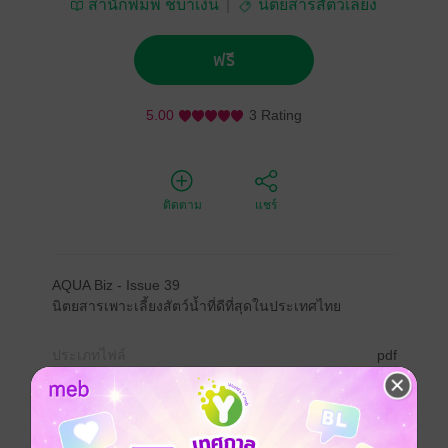
สำนักพิมพ์ ชบาเงิน
นิตยสารสัตว์เลี้ยง
ฟรี
5.00
3 Rating
ติดตาม
แชร์
AQUA Biz - Issue 39
นิตยสารเพาะเลี้ยงสัตว์น้ำที่ดีที่สุดในประเทศไทย
ประเภทไฟล์
pdf
วันที่วางขาย
01 พฤศจิกายน 2554
ความยาว
128 หน้า