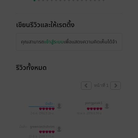
เขียนรีวิวและให้เรตติ้ง
คุณสามารถ
เข้าสู่ระบบ
เพื่อแสดงความคิดเห็นได้จ้า
รีวิวทั้งหมด
หน้าที่ 1
pongpitak3
มีแล้ว -
kanya_aquabiz
2 ต.ค. 2562
5:29 น.
19 พ.ย. 2556
8:59 น.
มีแล้ว -
greentechshrim
p
23 มิ.ย. 2555
7:11 น.