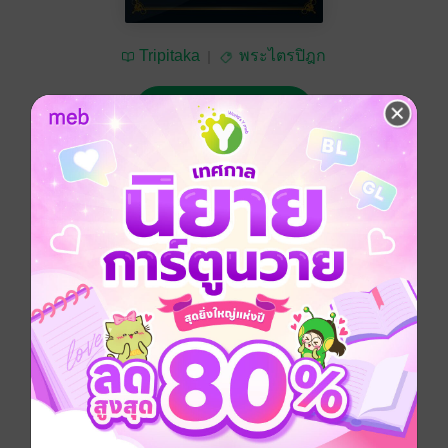
Tripitaka
พระไตรปิฎก
ฟรี
No Rating
ติดตาม
แชร์
ปหีนวาร
พระอภิธรรมปิฎก เล่ม 05 - ยมกปกรณ์ ภาค 1
ประเภทไฟล์
pdf
วันที่วางขาย
17 กุมภาพันธ์ 2557