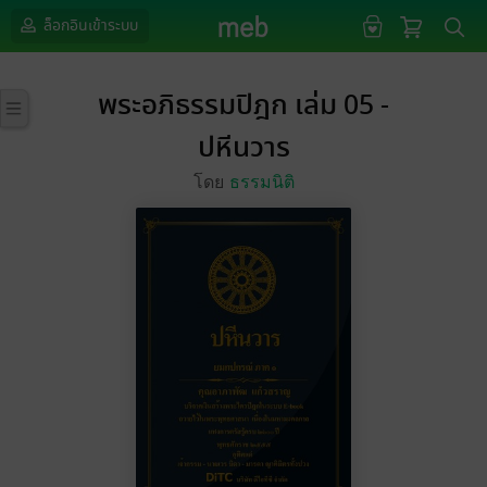
ล็อกอินเข้าระบบ
พระอภิธรรมปิฎก เล่ม 05 -
ปหีนวาร
โดย
ธรรมนิติ