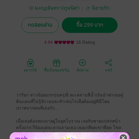
มงกุฎจันทรา/ภูษนิศา
นิยายรัก
ทดลองอ่าน
ซื้อ 299 บาท
4.94
16 Rating
อยากได้
ซื้อเป็นของขวัญ
ติดตาม
แชร์
วาริษา สาวน้อยแรกรุ่นดรุณี ทะเลสาบสีน้ำเงินนำพาเธอสู่
ดินแดนที่ไม่รู้จัก เธอจะทำเช่นไรเมื่อต้องอยู่ที่นี่โดย
ปราศจากคนที่เธอรัก...
เมื่อเธอต้องหลงมาอยู่ในยุคโบราณ เจอกับชายแปลกหน้า
ครั้งแรก ก็จ้องแต่จะลวนลามเธอ เธอเกลียดเขาที่สุด โชค
ดีที่เธอต้องเข้าไปอยู่ในวัง จึงไม่เจอกับเขาอีก แต่ไฉนเขา