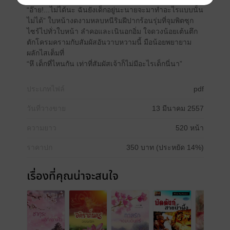
“อ๊าย!...ไม่ได้นะ ฉันยังเด็กอยู่นะนายจะมาทำอะไรแบบนั้น
ไม่ได้” ใบหน้างดงามหลบหนีริมฝีปากร้อนรุ่มที่จุมพิตซุก
ไซร้ไปทั่วใบหน้า ลำคอและเนินอกอิ่ม ใจดวงน้อยเต้นตึก
ตักโครมครามกับสัมผัสอันวาบหวามนี้ มือน้อยพยายาม
ผลักไสเต็มที่
“หึ เด็กที่ไหนกัน เท่าที่สัมผัสเจ้าก็ไม่มีอะไรเด็กนี่นา”
ประเภทไฟล์
pdf
วันที่วางขาย
13 มีนาคม 2557
ความยาว
520 หน้า
ราคาปก
350 บาท (ประหยัด 14%)
เรื่องที่คุณน่าจะสนใจ