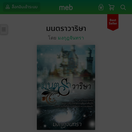
ล็อกอินเข้าระบบ
มนตราวาริษา
โดย
มงกุฎจันทรา