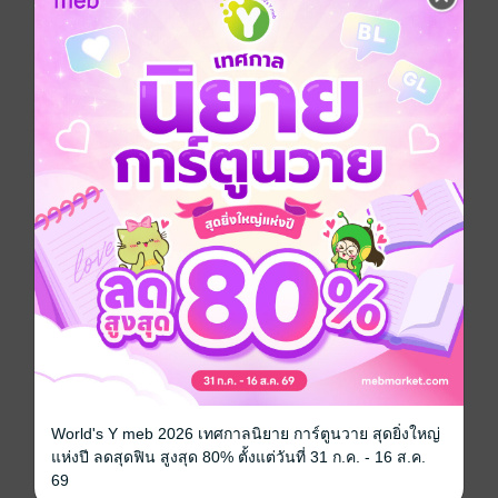
กลับเป็น องค์ชาย ไปซะนี่!
---------------------------------------------------------------------
---
“นี่เจ้า! บังอาจกล้าทำกับข้าถึงเพียงนี้เชียวหรือ” น้ำเสียงพูด
รอดไรฟัน ฟังดูเหี้ยมเกรียมนัก ตั้งแต่เกิดมาไม่เคยมีใครทำ
กับพระองค์อย่างนี้มาก่อน
“แค่นี้ยังน้อยไปด้วยซ้ำกับคนเลวๆ อย่างนาย” ใบหน้างาม
ทำใจกล้าเชิดหน้าต่อว่าอย่างท้าทาย
“คำก็เลวสองคำก็เลว ได้...งั้นเจ้าจงรู้ไว้คนที่ทำให้ข้าเจ็บ
คนเลวคนนี้มันจะทำให้เจ็บยิ่งกว่า” ตรัสจบพระพักตร์แกร่ง
ก็ฉกวูบลงบนริมฝีปากอวบอิ่มที่กำลังเผยอจะพูดอะไรบาง
อย่างออกมา แต่กลับต้องกลืนคำพูดนั้นลงคอไปแทน
“อุ๊บ!...อื้อ ปล่อยนะ” เสียงน้อยสั่งอู้อี้อยู่ในลำคอ ‘นี่...นี่ฉัน
ถูกจูบ!?’
-----------------------------------------------------
World's Y meb 2026 เทศกาลนิยาย การ์ตูนวาย สุดยิ่งใหญ่
“อย่า!”
แห่งปี ลดสุดฟิน สูงสุด 80% ตั้งแต่วันที่ 31 ก.ค. - 16 ส.ค.
“ทำไมล่ะ ข้ารักเจ้า ต้องการเจ้า เป็นของข้าเถอะนะเจ้า”
69
เฆมินทร์พูดด้วยน้ำเสียงแหบพร่าเว้าวอน