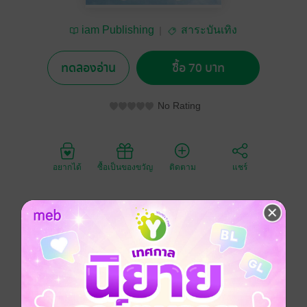
iam Publishing
สาระบันเทิง
ทดลองอ่าน
ซื้อ 70 บาท
No Rating
อยากได้
ซื้อเป็นของขวัญ
ติดตาม
แชร์
“แม่” คำสั้นๆ ที่นิยามกันไม่มีวันจบ
คำๆ เดียวกันนี้แต่หลากหลายความหมายในความรู้สึก
จับทุกนิยามใส่เครื่องปั่นรวมกันออกมาได้คำว่า
“สิ่งมหัศจรรย์ของโลก”
ประเภทไฟล์
pdf