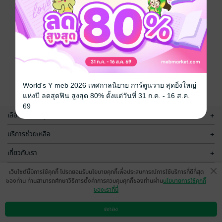
World's Y meb 2026 เทศกาลนิยาย การ์ตูนวาย สุดยิ่งใหญ่
แห่งปี ลดสุดฟิน สูงสุด 80% ตั้งแต่วันที่ 31 ก.ค. - 16 ส.ค.
69
เลือกหมวดหมู่
+
บริการช่วยเหลือ
+
เกี่ยวกับเรา
+
กลุ่มธุรกิจในเครือ
+
เว็บไซต์นี้มีการใช้คุกกี้ โปรดยอมรับนโยบายคุกกี้เพื่อประสบการณ์การใช้บริการที่ดีที่สุด
ของท่าน ท่านสามารถศึกษาวิธีการตั้งค่าการควบคุมคุกกี้ของท่านผ่าน
นโยบายการใช้คุกกี้
ของเราที่นี่
ตกลง
ดาวน์โหลดแอป
วิธีการใช้งาน
ติดต่อเรา