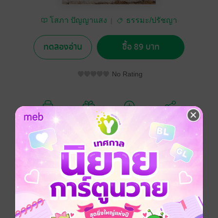
โสภา ปัญญาแสง
ธรรมะ/ปรัชญา
ทดลองอ่าน
ซื้อ 89 บาท
No Rating
อยากได้
ซื้อเป็นของขวัญ
ติดตาม
แชร์
ทุกคนอยากวิ่งหนีความทุกข์ วิ่งหาความสุขกันทั้งนั้น แต่ยิ่ง
วิ่งหนีเท่าไหร่ กลับพบว่ายิ่งทุกข์ ยิ่งวิ่งหาความสุขเท่าไหร่
กับไม่เจอ แล้วเราจะทำอย่างไรเพื่อให้ชีวิตนี้มีความสุข
ที่สุด ระหว่างรอยยิ้มกับน้ำตาเราจะเลือกสิ่งไหนให้อยู่กับ
เรา อยู่ที่เราเลือกที่จะสร้างความสุขหรือความทุกข์ให้กับ
ตัวเราเอง