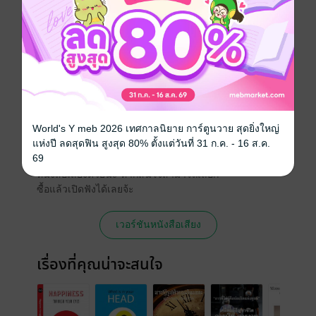
ประเภทไฟล์
pdf
วันที่วางขาย
25 กันยายน 2563
ความยาว
111 หน้า
ราคาปก
89 บาท
World's Y meb 2026 เทศกาลนิยาย การ์ตูนวาย สุดยิ่งใหญ่
หนังสือเสียง
แห่งปี ลดสุดฟิน สูงสุด 80% ตั้งแต่วันที่ 31 ก.ค. - 16 ส.ค.
69
หนังสือเล่มนี้มีวางขายที่ MEB ในรูปแบบ
หนังสือเสียงด้วยนะ หากสนใจสามารถเลือก
ซื้อแล้วเปิดฟังได้เลยจ้ะ
เวอร์ชันหนังสือเสียง
เรื่องที่คุณน่าจะสนใจ