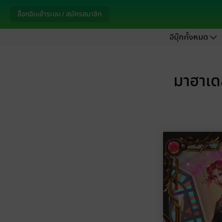
ล็อกอินเข้าระบบ / สมัครสมาชิก
อีบุ๊กทั้งหมด
มาฮาเด