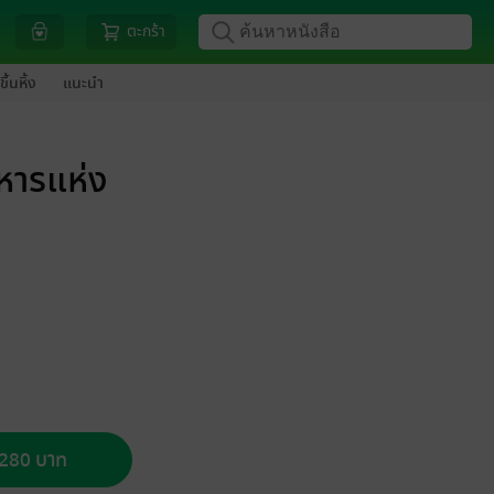
ตะกร้า
ขึ้นหิ้ง
แนะนำ
หารแห่ง
อ 280 บาท