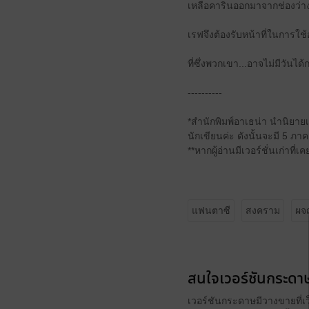
เหลือคารินออกมาจากช่องว่าง
เรฟจึงต้องรับหน้าที่ในการใช
ที่ซึ่งพวกเขา...อาจไม่มีวันไ
----------
*สำนักพิมพ์อาเธน่า นำนิยาย
นักเขียนค่ะ ดังนั้นจะมี 5 ภา
**หากผู้อ่านมีเวอร์ชั่นเก่าที
แฟนตาซี
สงคราม
ผจ
สนใจเวอร์ชันกระดาษ
เวอร์ชันกระดาษมีวางขายที่เ