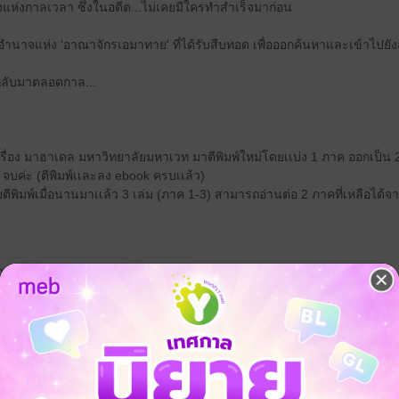
แห่งกาลเวลา ซึ่งในอดีต...ไม่เคยมีใครทำสำเร็จมาก่อน
้อำนาจแห่ง 'อาณาจักรเอมาทาย' ที่ได้รับสืบทอด เพื่อออกค้นหาและเข้าไปยังส
ด้กลับมาตลอดกาล...
เรื่อง มาฮาเดล มหาวิทยาลัยมหาเวท มาตีพิมพ์ใหม่โดยเเบ่ง 1 ภาค ออกเป็
ค จบค่ะ (ตีพิมพ์เเละลง ebook ครบเเล้ว)
่เคยตีพิมพ์เมื่อนานมาเเล้ว 3 เล่ม (ภาค 1-3) สามารถอ่านต่อ 2 ภาคที่เหลือได้
ญภัย
เวทมนตร์คาถา
โรงเรียน
 เชิญทางนี้!
ว็บไซต์สำนักพิมพ์ จะไม่มีขายโดย