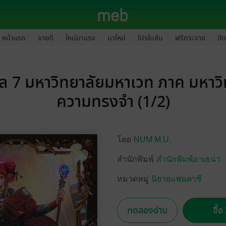
หน้าแรก
ขายดี
ใหม่มาแรง
มาใหม่
โปรโมชัน
ฟรีกระจาย
ฮิต
ล 7 มหาวิทยาลัยมหาเวท ภาค มหาวิ
ความทรงจำ (1/2)
โดย
NUM M.U.
สำนักพิมพ์
สำนักพิมพ์อาเธน่า
หมวดหมู่
นิยายแฟนตาซี
ทดลองอ่าน
ซื้