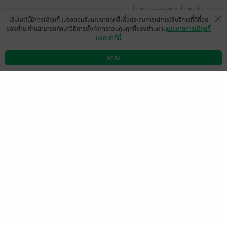
หน้าที่ 1
เว็บไซต์นี้มีการใช้คุกกี้ โปรดยอมรับนโยบายคุกกี้เพื่อประสบการณ์การใช้บริการที่ดีที่สุด
ของท่าน ท่านสามารถศึกษาวิธีการตั้งค่าการควบคุมคุกกี้ของท่านผ่าน
นโยบายการใช้คุกกี้
ของเราที่นี่
มีต่อเล่มสองไหมค่ะ
MjAyMS0wNy0yMCAwNzowNzo
ตกลง
ดาวน์โหลดแอป
วิธีการใช้งาน
ติดต่อเรา
0
1Ng==
7 ต.ค. 2564
2:12 น.
สนุกค่ะ แต่ไม่คิดว่าสุดท้ายจะไม่สมหวัง หรือมี
ต่อเล่ม2หราคะ
มีแล้ว -
Jitraporn Ling Sarah
0
8 มิ.ย. 2564
6:25 น.
Lady Panda ToT
มีแล้ว -
fb-10225421314
052091
17 ก.ย. 2566
10:43 น.
3 ต.ค. 2563
6:59 น.
หน้าที่ 1