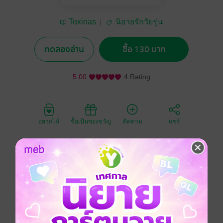
Toxinas
นิยายรักวัยรุ่น
ทดลองอ่าน
ซื้อ 130 บาท
5.00
4 Rating
อยากได้
ซื้อเป็นของขวัญ
ติดตาม
แชร์
“อลิซ” ชายหนุ่มพึมพำเรียกชื่อเธออย่างแผ่วเบา แต่อย่าง
นั้นหญิงสาวก็ยังได้ยินเต็มสองหู
"คะ?”
“อย่ายิ้มแบบนั้นสิ” เอซกล่าวเสียงห้วน เมื่อหญิงสาวส่งรอย