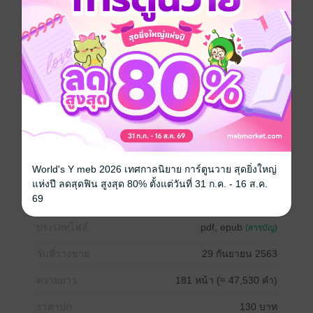
ยิ้มหวานหยดให้เขาจนเขารู้สึกตาพร่า
“ทำไมเหรอ” หญิงสาวเอียงคอมองชายหนุ่มเล็กน้อย เขาไม่
ชอบที่เธอยิ้มให้หรือไง
“แค่นี้ฉันก็หลงเธอจะแย่อยู่แล้ว”
ชายหนุ่มจับเรียวคางของเธอดันใบหน้าหญิงสาวให้เงยขึ้น
ก่อนจะก้มลงจูบปากเธอ
รักวัยรุ่น
ดรามา
โรแมนติก
มหาวิทยาลัย
World's Y meb 2026 เทศกาลนิยาย การ์ตูนวาย สุดยิ่งใหญ่
เย็นชา
แห่งปี ลดสุดฟิน สูงสุด 80% ตั้งแต่วันที่ 31 ก.ค. - 16 ส.ค.
69
ประเภทไฟล์
pdf, epub
(สารบัญ)
วันที่วางขาย
29 กันยายน 2563
ความยาว
181 หน้า (≈ 47,530 คำ)
ราคาปก
130 บาท