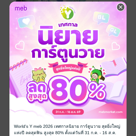
SET Warlord Tigershark Infinity ปฐมบทจ้าวนักรบกลียุค
( ชุด 18 เล่มจบ )
จุดเริ่มต้นของการต่อสู้อันยิ่งใหญ่และยาวนานข้าม
ศตวรรษ กับ ""WARLORD TIGERSHARK INFINITY ปฐม
บทจ้าวนักรบกลียุค"" ซึ่งเรื่องราวในภาคนี้จะทำให้ท่านผู้
อ่านได้ทำความรู้จักกับตัวละครในตำนานจนครบทุกตัว
อันจะทำให้อรรถรสความมันส์ในการอ่านของท่านเต็มอิ่ม
ยิ่งกว่าที่เคย
ซีรีส์
Warlord Tigershark Infinity ปฐมบทจ้าวนักรบกลียุค
World's Y meb 2026 เทศกาลนิยาย การ์ตูนวาย สุดยิ่งใหญ่
แห่งปี ลดสุดฟิน สูงสุด 80% ตั้งแต่วันที่ 31 ก.ค. - 16 ส.ค.