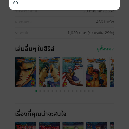
ประเภทไฟล์
pdf
69
วันที่วางขาย
29 กันยายน 2563
ความยาว
4661 หน้า
ราคาปก
1,620 บาท (ประหยัด 29%)
เล่มอื่นๆ ในซีรีส์
ดูทั้งหมด
เรื่องที่คุณน่าจะสนใจ