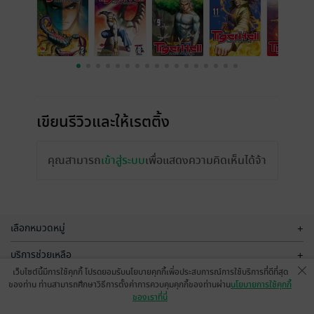
เขียนรีวิวและให้เรตติ้ง
คุณสามารถ
เข้าสู่ระบบ
เพื่อแสดงความคิดเห็นได้จ้า
เลือกหมวดหมู่
+
บริการช่วยเหลือ
+
เว็บไซต์นี้มีการใช้คุกกี้ โปรดยอมรับนโยบายคุกกี้เพื่อประสบการณ์การใช้บริการที่ดีที่สุด
เกี่ยวกับเรา
+
ของท่าน ท่านสามารถศึกษาวิธีการตั้งค่าการควบคุมคุกกี้ของท่านผ่าน
นโยบายการใช้คุกกี้
ของเราที่นี่
กลุ่มธุรกิจในเครือ
+