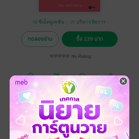
ซีเอ็ดยูเคชั่น
บริหารจัดการ
ทดลองอ่าน
ซื้อ 239 บาท
No Rating
อยากได้
ซื้อเป็นของขวัญ
ติดตาม
แชร์
เศรษฐศาสตร์แบบง่าย ๆ ของเอไอ หรือปัญญาประดิษฐ์
(Artificial Intelligence) คือโปรแกรมคอมพิวเตอร์ที่เต็มไป
ด้วยข้อมูลมากมาย ถูกสร้างขึ้นมาเพื่อให้สามารถเรียนรู้
วิเคราะห์ และมีเหตุผลเหมือนมนุษย์!