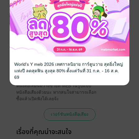
หนังสือแปล
บริหารธุรกิจ
ประเภทไฟล์
pdf
วันที่วางขาย
30 กันยายน 2563
ความยาว
336 หน้า
ราคาปก
252 บาท (ประหยัด 5%)
World's Y meb 2026 เทศกาลนิยาย การ์ตูนวาย สุดยิ่งใหญ่
แห่งปี ลดสุดฟิน สูงสุด 80% ตั้งแต่วันที่ 31 ก.ค. - 16 ส.ค.
หนังสือเสียง
69
หนังสือเล่มนี้มีวางขายที่ MEB ในรูปแบบ
หนังสือเสียงด้วยนะ หากสนใจสามารถเลือก
ซื้อแล้วเปิดฟังได้เลยจ้ะ
เวอร์ชันหนังสือเสียง
เรื่องที่คุณน่าจะสนใจ